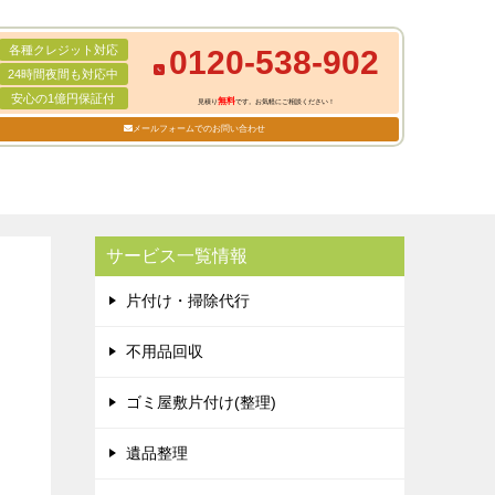
各種クレジット対応
0120-538-902
24時間夜間も対応中
安心の1億円保証付
無料
見積り
です。お気軽にご相談ください！
メールフォームでのお問い合わせ
サービス一覧情報
片付け・掃除代行
不用品回収
ゴミ屋敷片付け(整理)
遺品整理