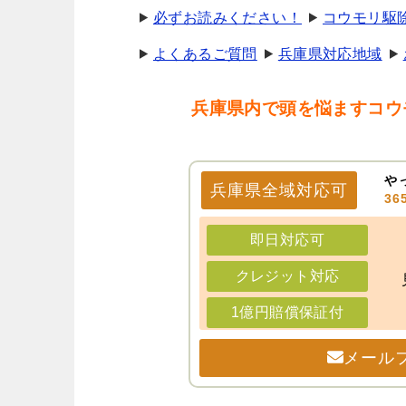
必ずお読みください！
コウモリ駆
よくあるご質問
兵庫県対応地域
兵庫県内で頭を悩ますコウ
や
兵庫県
全域
対応可
3
即日対応可
クレジット対応
1億円賠償保証付
メール