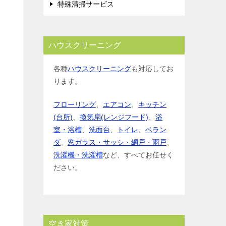
特殊清掃サービス
ハウスクリーニング
各種
ハウスクリーニング
も対応してお
ります。
フローリング
、
エアコン
、
キッチン
(台所)
、
換気扇(レンジフード)
、
浴
室・浴槽
、
洗面台
、
トイレ
、
ベラン
ダ
、
窓ガラス・サッシ・網戸・雨戸
、
洗濯機・洗濯槽
など、すべてお任せく
ださい。
空き家対策