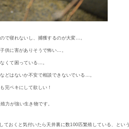
るので寝れないし、捕獲するのが大変…。
、子供に害がありそうで怖い…。
がなくて困っている…。
りなどはないか不安で相談できないでいる…。
除も完ペキにして欲しい！
繁殖力が強い生き物です。
置しておくと気付いたら天井裏に数100匹繁殖している、とい