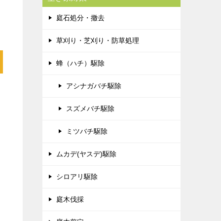
庭石処分・撤去
草刈り・芝刈り・防草処理
蜂（ハチ）駆除
アシナガバチ駆除
スズメバチ駆除
ミツバチ駆除
ムカデ(ヤスデ)駆除
シロアリ駆除
庭木伐採