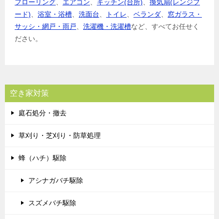
フローリング
、
エアコン
、
キッチン(台所)
、
換気扇(レンジフ
ード)
、
浴室・浴槽
、
洗面台
、
トイレ
、
ベランダ
、
窓ガラス・
サッシ・網戸・雨戸
、
洗濯機・洗濯槽
など、すべてお任せく
ださい。
空き家対策
庭石処分・撤去
草刈り・芝刈り・防草処理
蜂（ハチ）駆除
アシナガバチ駆除
スズメバチ駆除