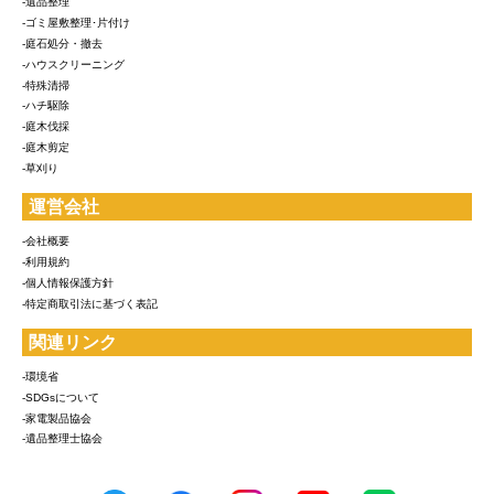
-遺品整理
-ゴミ屋敷整理･片付け
-庭石処分・撤去
-ハウスクリーニング
-特殊清掃
-ハチ駆除
-庭木伐採
-庭木剪定
-草刈り
運営会社
-会社概要
-利用規約
-個人情報保護方針
-特定商取引法に基づく表記
関連リンク
-環境省
-SDGsについて
-家電製品協会
-遺品整理士協会