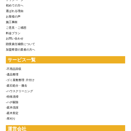
初めての方へ
選ばれる理由
お客様の声
施工事例
ご意見・ご感想
料金プラン
お問い合わせ
賠償責任補償について
加盟希望の業者の方へ
サービス一覧
-不用品回収
-遺品整理
-ゴミ屋敷整理･片付け
-庭石処分・撤去
-ハウスクリーニング
-特殊清掃
-ハチ駆除
-庭木伐採
-庭木剪定
-草刈り
運営会社