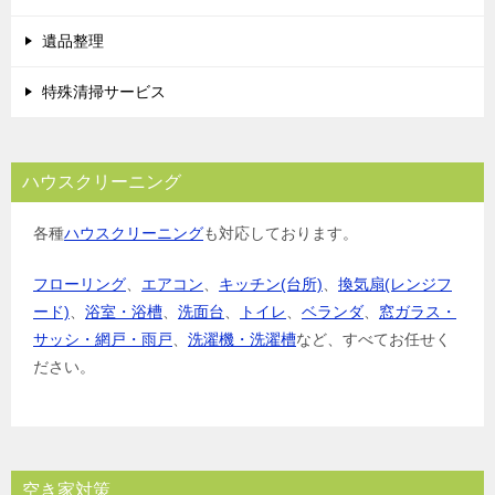
ン
遺品整理
特殊清掃サービス
ハウスクリーニング
各種
ハウスクリーニング
も対応しております。
フローリング
、
エアコン
、
キッチン(台所)
、
換気扇(レンジフ
ード)
、
浴室・浴槽
、
洗面台
、
トイレ
、
ベランダ
、
窓ガラス・
サッシ・網戸・雨戸
、
洗濯機・洗濯槽
など、すべてお任せく
ださい。
空き家対策