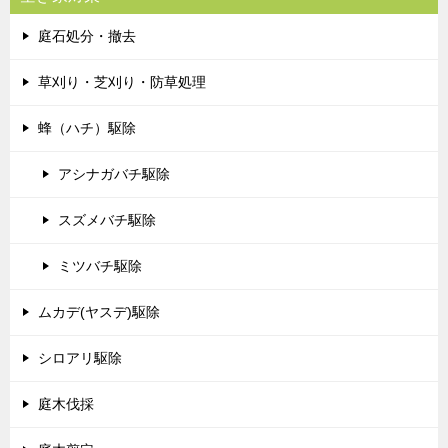
庭石処分・撤去
草刈り・芝刈り・防草処理
蜂（ハチ）駆除
アシナガバチ駆除
スズメバチ駆除
ミツバチ駆除
ムカデ(ヤスデ)駆除
シロアリ駆除
庭木伐採