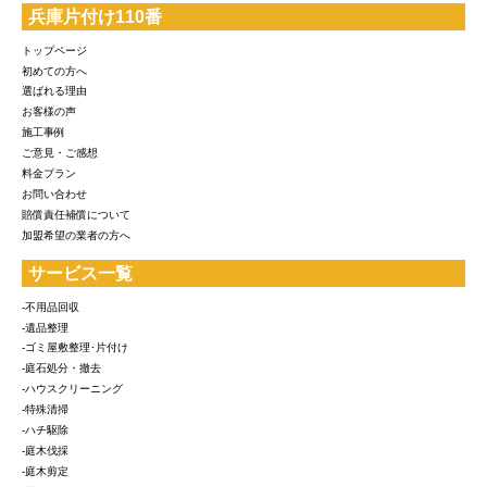
兵庫片付け110番
トップページ
初めての方へ
選ばれる理由
お客様の声
施工事例
ご意見・ご感想
料金プラン
お問い合わせ
賠償責任補償について
加盟希望の業者の方へ
サービス一覧
-不用品回収
-遺品整理
-ゴミ屋敷整理･片付け
-庭石処分・撤去
-ハウスクリーニング
-特殊清掃
-ハチ駆除
-庭木伐採
-庭木剪定