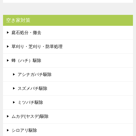
空き家対策
庭石処分・撤去
草刈り・芝刈り・防草処理
蜂（ハチ）駆除
アシナガバチ駆除
スズメバチ駆除
ミツバチ駆除
ムカデ(ヤスデ)駆除
シロアリ駆除