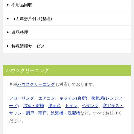
シ
不用品回収
ョ
ゴミ屋敷片付け(整理)
ン
遺品整理
特殊清掃サービス
ハウスクリーニング
各種
ハウスクリーニング
も対応しております。
フローリング
、
エアコン
、
キッチン(台所)
、
換気扇(レンジフ
ード)
、
浴室・浴槽
、
洗面台
、
トイレ
、
ベランダ
、
窓ガラス・
サッシ・網戸・雨戸
、
洗濯機・洗濯槽
など、すべてお任せく
ださい。