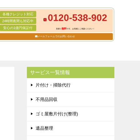
各種クレジット対応
0120-538-902
24時間夜間も対応中
安心の1億円保証付
無料
見積り
です。お気軽にご相談ください！
メールフォームでのお問い合わせ
サービス一覧情報
片付け・掃除代行
不用品回収
ゴミ屋敷片付け(整理)
遺品整理