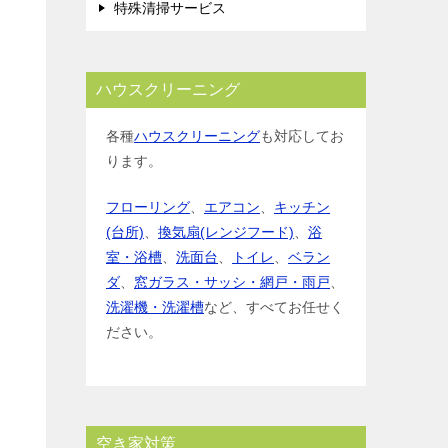
特殊清掃サービス
ハウスクリーニング
各種
ハウスクリーニング
も対応してお
ります。
フローリング
、
エアコン
、
キッチン
(台所)
、
換気扇(レンジフード)
、
浴
室・浴槽
、
洗面台
、
トイレ
、
ベラン
ダ
、
窓ガラス・サッシ・網戸・雨戸
、
洗濯機・洗濯槽
など、すべてお任せく
ださい。
空き家対策