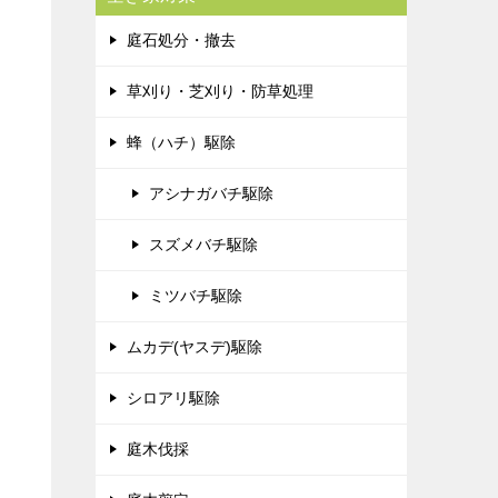
庭石処分・撤去
草刈り・芝刈り・防草処理
蜂（ハチ）駆除
アシナガバチ駆除
スズメバチ駆除
ミツバチ駆除
ムカデ(ヤスデ)駆除
シロアリ駆除
庭木伐採