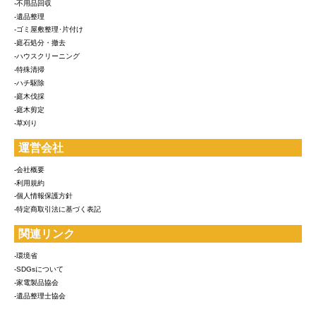
-不用品回収
-遺品整理
-ゴミ屋敷整理･片付け
-庭石処分・撤去
-ハウスクリーニング
-特殊清掃
-ハチ駆除
-庭木伐採
-庭木剪定
-草刈り
運営会社
-会社概要
-利用規約
-個人情報保護方針
-特定商取引法に基づく表記
関連リンク
-環境省
-SDGsについて
-家電製品協会
-遺品整理士協会