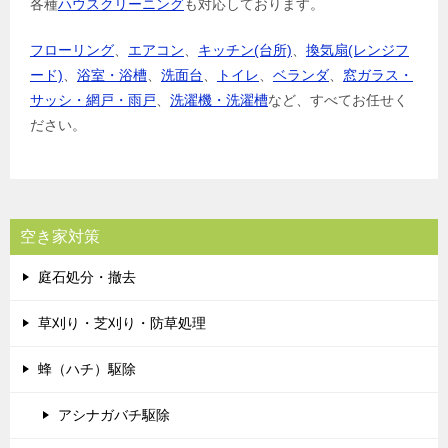
各種
ハウスクリーニング
も対応しております。
フローリング
、
エアコン
、
キッチン(台所)
、
換気扇(レンジフ
ード)
、
浴室・浴槽
、
洗面台
、
トイレ
、
ベランダ
、
窓ガラス・
サッシ・網戸・雨戸
、
洗濯機・洗濯槽
など、すべてお任せく
ださい。
空き家対策
庭石処分・撤去
草刈り・芝刈り・防草処理
蜂（ハチ）駆除
アシナガバチ駆除