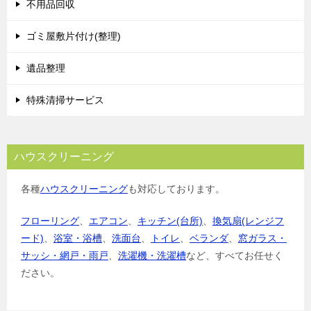
シ
不用品回収
ョ
ゴミ屋敷片付け(整理)
ン
遺品整理
特殊清掃サービス
ハウスクリーニング
各種
ハウスクリーニング
も対応しております。
フローリング
、
エアコン
、
キッチン(台所)
、
換気扇(レンジフ
ード)
、
浴室・浴槽
、
洗面台
、
トイレ
、
ベランダ
、
窓ガラス・
サッシ・網戸・雨戸
、
洗濯機・洗濯槽
など、すべてお任せく
ださい。