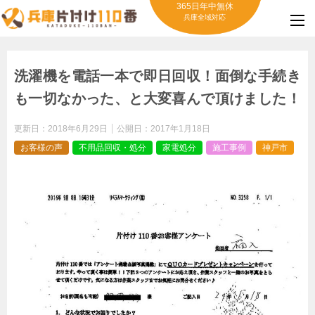
365日年中無休
兵庫全域対応
洗濯機を電話一本で即日回収！面倒な手続き
も一切なかった、と大変喜んで頂けました！
更新日：
2018年6月29日
公開日：
2017年1月18日
お客様の声
不用品回収・処分
家電処分
施工事例
神戸市