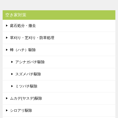
空き家対策
庭石処分・撤去
草刈り・芝刈り・防草処理
蜂（ハチ）駆除
アシナガバチ駆除
スズメバチ駆除
ミツバチ駆除
ムカデ(ヤスデ)駆除
シロアリ駆除