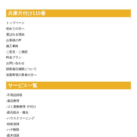
兵庫片付け110番
トップページ
初めての方へ
選ばれる理由
お客様の声
施工事例
ご意見・ご感想
料金プラン
お問い合わせ
賠償責任補償について
加盟希望の業者の方へ
サービス一覧
-不用品回収
-遺品整理
-ゴミ屋敷整理･片付け
-庭石処分・撤去
-ハウスクリーニング
-特殊清掃
-ハチ駆除
-庭木伐採