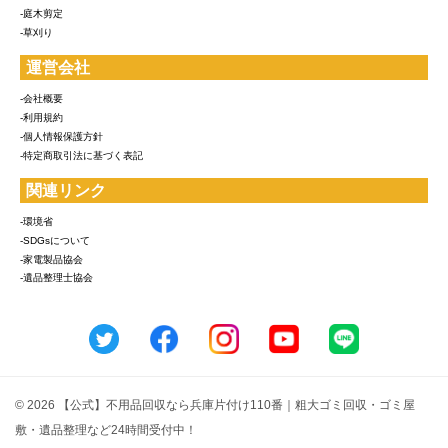
-庭木剪定
-草刈り
運営会社
-会社概要
-利用規約
-個人情報保護方針
-特定商取引法に基づく表記
関連リンク
-環境省
-SDGsについて
-家電製品協会
-遺品整理士協会
© 2026 【公式】不用品回収なら兵庫片付け110番｜粗大ゴミ回収・ゴミ屋
敷・遺品整理など24時間受付中！