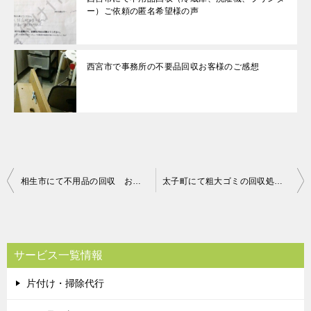
ー）ご依頼の匿名希望様の声
西宮市で事務所の不要品回収お客様のご感想
投
相生市にて不用品の回収 お客さまの声
太子町にて粗大ゴミの回収処分 お客さまの声
稿
ナ
ビ
サービス一覧情報
ゲ
片付け・掃除代行
ー