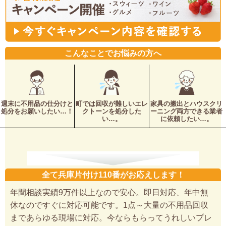
こんなことでお悩みの方へ
週末に不用品の仕分けと
町では回収が難しいエレ
家具の搬出とハウスクリ
処分をお願いしたい…！
クトーンを処分した
ーニング両方できる業者
い…。
に依頼したい…。
全て兵庫片付け110番がお応えします！
年間相談実績9万件以上なので安心。即日対応、年中無
休なのですぐに対応可能です。1点～大量の不用品回収
まであらゆる現場に対応。今ならもらってうれしいプレ