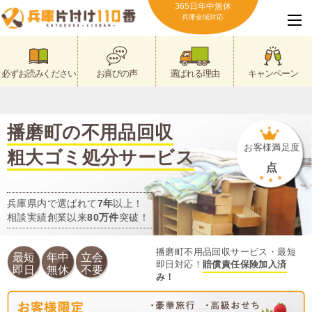
365日年中無休
兵庫全域対応
必ずお読みください
お喜びの声
選ばれる理由
キャンペーン
播磨町の不用品回収
お客様満足度
粗大ゴミ処分サービス
点
兵庫県内で選ばれて
7年
以上！
相談実績創業以来
80万件
突破！
播磨町不用品回収サービス・最短
最短
年中
立会
即日対応！
賠償責任保険加入済
即日
無休
不要
み！