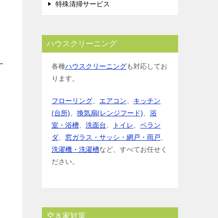
特殊清掃サービス
ハウスクリーニング
各種
ハウスクリーニング
も対応してお
ります。
フローリング
、
エアコン
、
キッチン
(台所)
、
換気扇(レンジフード)
、
浴
室・浴槽
、
洗面台
、
トイレ
、
ベラン
ダ
、
窓ガラス・サッシ・網戸・雨戸
、
洗濯機・洗濯槽
など、すべてお任せく
ださい。
空き家対策