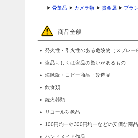
骨董品
カメラ類
貴金属
ブラ
商品全般
発火性・引火性のある危険物（スプレー
盗品もしくは盗品の疑いがあるもの
海賊版・コピー商品・改造品
飲食類
銃火器類
リコール対象品
100円均一や300円均一などの安価な商
ハンドメイド作品