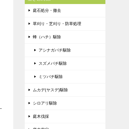
庭石処分・撤去
草刈り・芝刈り・防草処理
蜂（ハチ）駆除
アシナガバチ駆除
スズメバチ駆除
ミツバチ駆除
ムカデ(ヤスデ)駆除
シロアリ駆除
庭木伐採