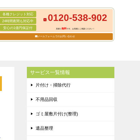
各種クレジット対応
0120-538-902
24時間夜間も対応中
安心の1億円保証付
無料
見積り
です。お気軽にご相談ください！
メールフォームでのお問い合わせ
サービス一覧情報
片付け・掃除代行
不用品回収
ゴミ屋敷片付け(整理)
遺品整理
品