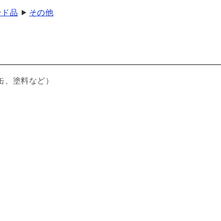
ンド品
その他
缶、塗料など）
品