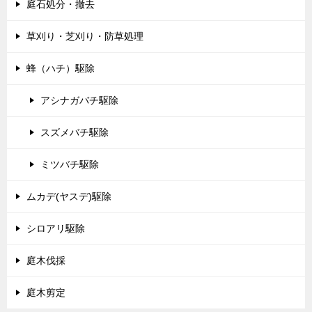
庭石処分・撤去
草刈り・芝刈り・防草処理
蜂（ハチ）駆除
アシナガバチ駆除
スズメバチ駆除
ミツバチ駆除
ムカデ(ヤスデ)駆除
シロアリ駆除
庭木伐採
庭木剪定