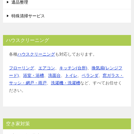
遺品整理
特殊清掃サービス
ハウスクリーニング
各種
ハウスクリーニング
も対応しております。
フローリング
、
エアコン
、
キッチン(台所)
、
換気扇(レンジフ
ード)
、
浴室・浴槽
、
洗面台
、
トイレ
、
ベランダ
、
窓ガラス・
サッシ・網戸・雨戸
、
洗濯機・洗濯槽
など、すべてお任せく
ださい。
空き家対策