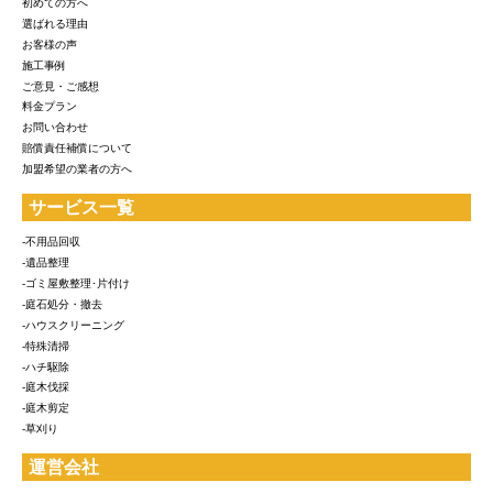
初めての方へ
選ばれる理由
お客様の声
施工事例
ご意見・ご感想
料金プラン
お問い合わせ
賠償責任補償について
加盟希望の業者の方へ
サービス一覧
-不用品回収
-遺品整理
-ゴミ屋敷整理･片付け
-庭石処分・撤去
-ハウスクリーニング
-特殊清掃
-ハチ駆除
-庭木伐採
-庭木剪定
-草刈り
運営会社