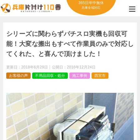
365日年中無休
兵庫全域対応
シリーズに関わらずパチスロ実機も回収可
能！大変な搬出もすべて作業員のみで対応し
てくれた、と喜んで頂けました！
更新日：
2018年6月29日
公開日：
2016年12月24日
お客様の声
不用品回収・処分
施工事例
西宮市