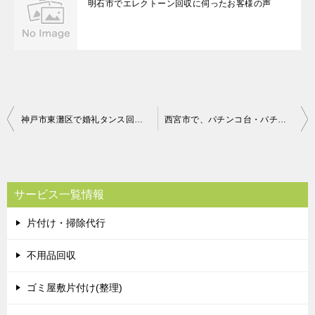
明石市でエレクトーン回収に伺ったお客様の声
投
神戸市東灘区で婚礼タンス回収のお客様メッセージ
西宮市で、パチンコ台・パチスロ台の回収のご依頼 お客様の声
稿
ナ
ビ
サービス一覧情報
ゲ
片付け・掃除代行
ー
シ
不用品回収
ョ
ゴミ屋敷片付け(整理)
ン