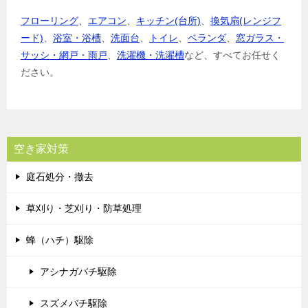
フローリング
、
エアコン
、
キッチン(台所)
、
換気扇(レンジフ
ード)
、
浴室・浴槽
、
洗面台
、
トイレ
、
ベランダ
、
窓ガラス・
サッシ・網戸・雨戸
、
洗濯機・洗濯槽
など、すべてお任せく
ださい。
空き家対策
庭石処分・撤去
草刈り・芝刈り・防草処理
蜂（ハチ）駆除
アシナガバチ駆除
スズメバチ駆除