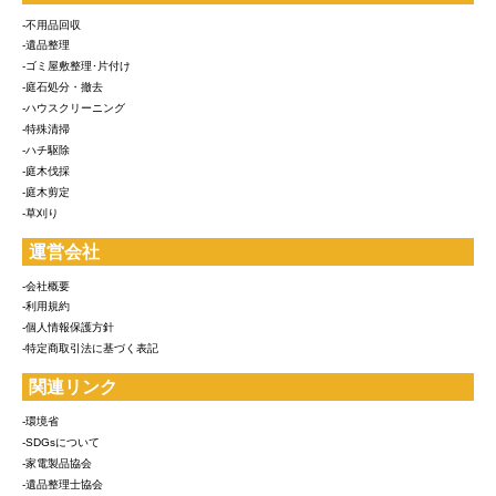
-不用品回収
-遺品整理
-ゴミ屋敷整理･片付け
-庭石処分・撤去
-ハウスクリーニング
-特殊清掃
-ハチ駆除
-庭木伐採
-庭木剪定
-草刈り
運営会社
-会社概要
-利用規約
-個人情報保護方針
-特定商取引法に基づく表記
関連リンク
-環境省
-SDGsについて
-家電製品協会
-遺品整理士協会