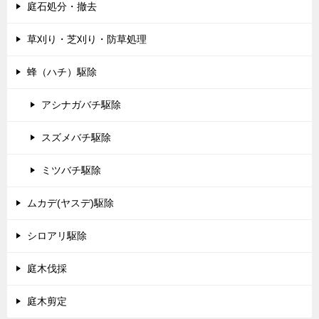
庭石処分・撤去
草刈り・芝刈り・防草処理
蜂（ハチ）駆除
アシナガバチ駆除
スズメバチ駆除
ミツバチ駆除
ムカデ(ヤスデ)駆除
シロアリ駆除
庭木伐採
庭木剪定