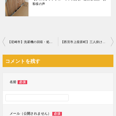
客様の声
投
【尼崎市】洗濯機の回収・処分ご依頼 お客様の声
【西宮市上葭原町】三人掛けソファーの回収・処分ご依頼 お客様の声
稿
ナ
コメントを残す
ビ
ゲ
ー
名前
必須
シ
ョ
ン
メール（公開されません）
必須