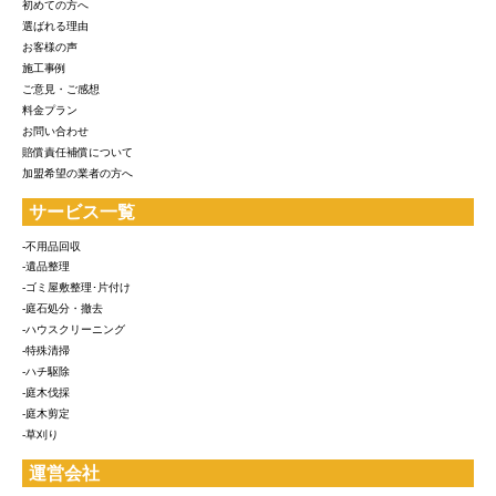
初めての方へ
選ばれる理由
お客様の声
施工事例
ご意見・ご感想
料金プラン
お問い合わせ
賠償責任補償について
加盟希望の業者の方へ
サービス一覧
-不用品回収
-遺品整理
-ゴミ屋敷整理･片付け
-庭石処分・撤去
-ハウスクリーニング
-特殊清掃
-ハチ駆除
-庭木伐採
-庭木剪定
-草刈り
運営会社