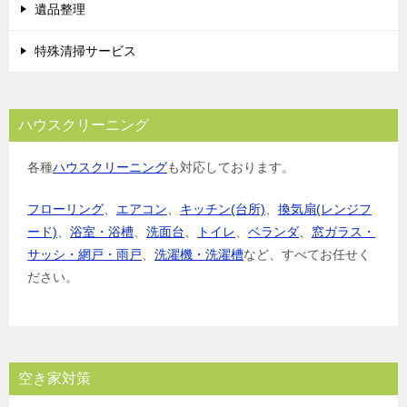
遺品整理
特殊清掃サービス
ハウスクリーニング
各種
ハウスクリーニング
も対応しております。
フローリング
、
エアコン
、
キッチン(台所)
、
換気扇(レンジフ
ード)
、
浴室・浴槽
、
洗面台
、
トイレ
、
ベランダ
、
窓ガラス・
サッシ・網戸・雨戸
、
洗濯機・洗濯槽
など、すべてお任せく
ださい。
空き家対策