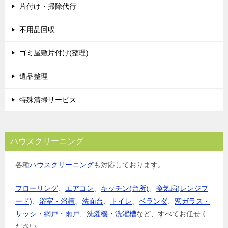
片付け・掃除代行
不用品回収
ゴミ屋敷片付け(整理)
遺品整理
特殊清掃サービス
ハウスクリーニング
各種
ハウスクリーニング
も対応しております。
フローリング
、
エアコン
、
キッチン(台所)
、
換気扇(レンジフ
ード)
、
浴室・浴槽
、
洗面台
、
トイレ
、
ベランダ
、
窓ガラス・
サッシ・網戸・雨戸
、
洗濯機・洗濯槽
など、すべてお任せく
ださい。