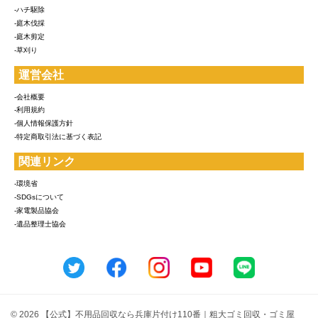
-ハチ駆除
-庭木伐採
-庭木剪定
-草刈り
運営会社
-会社概要
-利用規約
-個人情報保護方針
-特定商取引法に基づく表記
関連リンク
-環境省
-SDGsについて
-家電製品協会
-遺品整理士協会
© 2026 【公式】不用品回収なら兵庫片付け110番｜粗大ゴミ回収・ゴミ屋