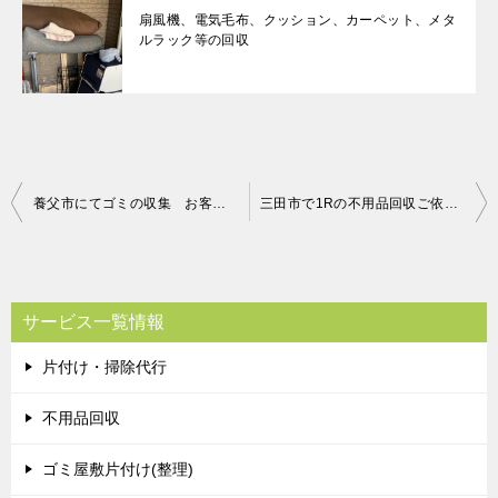
扇風機、電気毛布、クッション、カーペット、メタ
ルラック等の回収
投
養父市にてゴミの収集 お客様の声
三田市で1Rの不用品回収ご依頼の志水様のメッセージ
稿
ナ
ビ
サービス一覧情報
ゲ
片付け・掃除代行
ー
シ
不用品回収
ョ
ゴミ屋敷片付け(整理)
ン