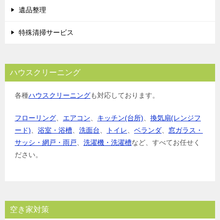
遺品整理
特殊清掃サービス
ハウスクリーニング
各種
ハウスクリーニング
も対応しております。
フローリング
、
エアコン
、
キッチン(台所)
、
換気扇(レンジフ
ード)
、
浴室・浴槽
、
洗面台
、
トイレ
、
ベランダ
、
窓ガラス・
サッシ・網戸・雨戸
、
洗濯機・洗濯槽
など、すべてお任せく
ださい。
空き家対策