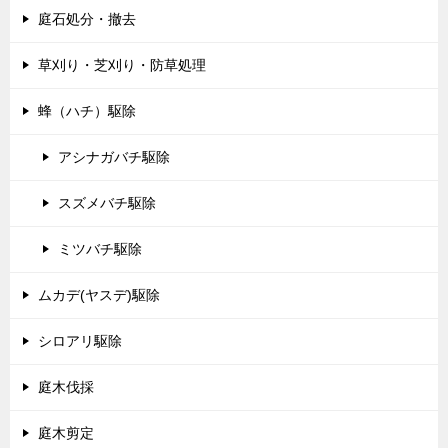
庭石処分・撤去
草刈り・芝刈り・防草処理
蜂（ハチ）駆除
アシナガバチ駆除
スズメバチ駆除
ミツバチ駆除
ムカデ(ヤスデ)駆除
シロアリ駆除
庭木伐採
庭木剪定