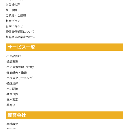
お客様の声
施工事例
ご意見・ご感想
料金プラン
お問い合わせ
賠償責任補償について
加盟希望の業者の方へ
サービス一覧
-不用品回収
-遺品整理
-ゴミ屋敷整理･片付け
-庭石処分・撤去
-ハウスクリーニング
-特殊清掃
-ハチ駆除
-庭木伐採
-庭木剪定
-草刈り
運営会社
-会社概要