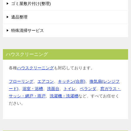
ゴミ屋敷片付け(整理)
遺品整理
特殊清掃サービス
ハウスクリーニング
各種
ハウスクリーニング
も対応しております。
フローリング
、
エアコン
、
キッチン(台所)
、
換気扇(レンジフ
ード)
、
浴室・浴槽
、
洗面台
、
トイレ
、
ベランダ
、
窓ガラス・
サッシ・網戸・雨戸
、
洗濯機・洗濯槽
など、すべてお任せく
ださい。