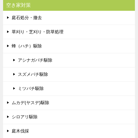
空き家対策
庭石処分・撤去
草刈り・芝刈り・防草処理
蜂（ハチ）駆除
アシナガバチ駆除
スズメバチ駆除
ミツバチ駆除
ムカデ(ヤスデ)駆除
シロアリ駆除
庭木伐採