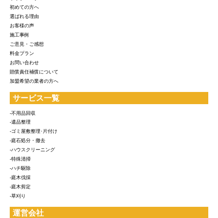
初めての方へ
選ばれる理由
お客様の声
施工事例
ご意見・ご感想
料金プラン
お問い合わせ
賠償責任補償について
加盟希望の業者の方へ
サービス一覧
-不用品回収
-遺品整理
-ゴミ屋敷整理･片付け
-庭石処分・撤去
-ハウスクリーニング
-特殊清掃
-ハチ駆除
-庭木伐採
-庭木剪定
-草刈り
運営会社