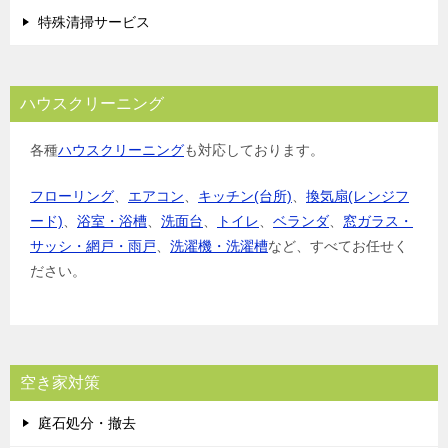
特殊清掃サービス
ハウスクリーニング
各種
ハウスクリーニング
も対応しております。
フローリング
、
エアコン
、
キッチン(台所)
、
換気扇(レンジフ
ード)
、
浴室・浴槽
、
洗面台
、
トイレ
、
ベランダ
、
窓ガラス・
サッシ・網戸・雨戸
、
洗濯機・洗濯槽
など、すべてお任せく
ださい。
空き家対策
庭石処分・撤去