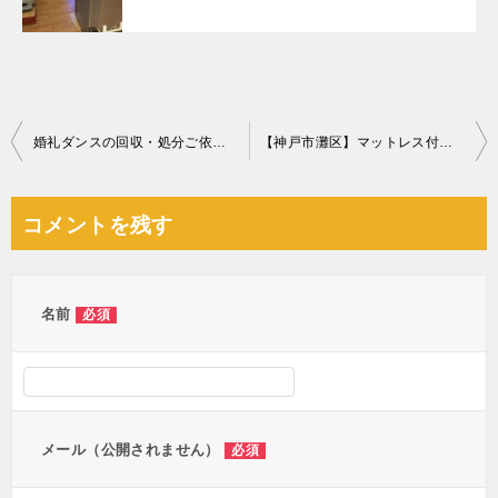
投
婚礼ダンスの回収・処分ご依頼 お客様の声
【神戸市灘区】マットレス付きシングルベッド、冷蔵庫、布団等の回収
稿
ナ
コメントを残す
ビ
ゲ
ー
名前
必須
シ
ョ
ン
メール（公開されません）
必須