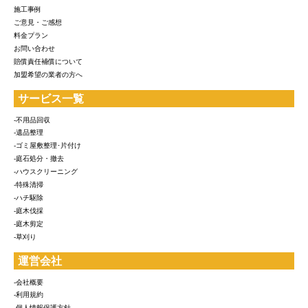
施工事例
ご意見・ご感想
料金プラン
お問い合わせ
賠償責任補償について
加盟希望の業者の方へ
サービス一覧
-不用品回収
-遺品整理
-ゴミ屋敷整理･片付け
-庭石処分・撤去
-ハウスクリーニング
-特殊清掃
-ハチ駆除
-庭木伐採
-庭木剪定
-草刈り
運営会社
-会社概要
-利用規約
-個人情報保護方針