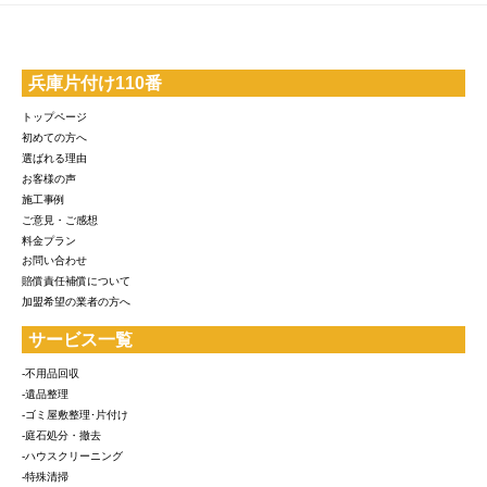
兵庫片付け110番
トップページ
初めての方へ
選ばれる理由
お客様の声
施工事例
ご意見・ご感想
料金プラン
お問い合わせ
賠償責任補償について
加盟希望の業者の方へ
サービス一覧
-不用品回収
-遺品整理
-ゴミ屋敷整理･片付け
-庭石処分・撤去
-ハウスクリーニング
-特殊清掃