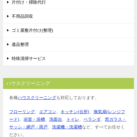
片付け・掃除代行
不用品回収
ゴミ屋敷片付け(整理)
遺品整理
特殊清掃サービス
ハウスクリーニング
各種
ハウスクリーニング
も対応しております。
フローリング
、
エアコン
、
キッチン(台所)
、
換気扇(レンジフ
ード)
、
浴室・浴槽
、
洗面台
、
トイレ
、
ベランダ
、
窓ガラス・
サッシ・網戸・雨戸
、
洗濯機・洗濯槽
など、すべてお任せく
ださい。