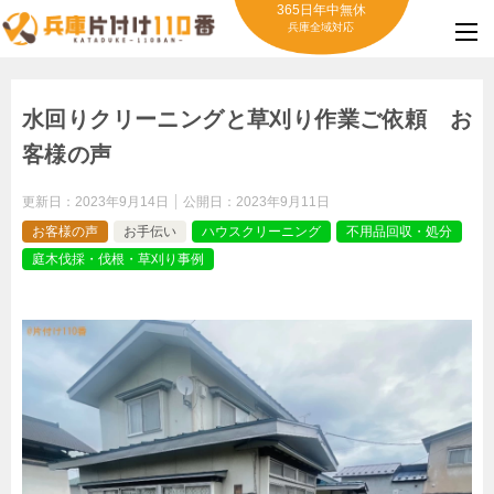
365日年中無休
兵庫全域対応
水回りクリーニングと草刈り作業ご依頼 お
客様の声
更新日：
2023年9月14日
公開日：
2023年9月11日
お客様の声
お手伝い
ハウスクリーニング
不用品回収・処分
庭木伐採・伐根・草刈り事例