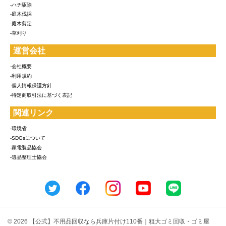
-ハチ駆除
-庭木伐採
-庭木剪定
-草刈り
運営会社
-会社概要
-利用規約
-個人情報保護方針
-特定商取引法に基づく表記
関連リンク
-環境省
-SDGsについて
-家電製品協会
-遺品整理士協会
© 2026 【公式】不用品回収なら兵庫片付け110番｜粗大ゴミ回収・ゴミ屋