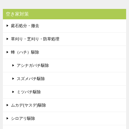
空き家対策
庭石処分・撤去
草刈り・芝刈り・防草処理
蜂（ハチ）駆除
アシナガバチ駆除
スズメバチ駆除
ミツバチ駆除
ムカデ(ヤスデ)駆除
シロアリ駆除