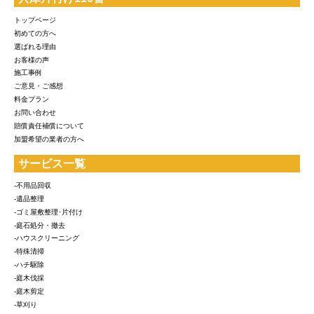
トップページ
初めての方へ
選ばれる理由
お客様の声
施工事例
ご意見・ご感想
料金プラン
お問い合わせ
賠償責任補償について
加盟希望の業者の方へ
サービス一覧
-不用品回収
-遺品整理
-ゴミ屋敷整理･片付け
-庭石処分・撤去
-ハウスクリーニング
-特殊清掃
-ハチ駆除
-庭木伐採
-庭木剪定
-草刈り