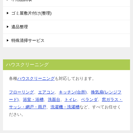
ゴミ屋敷片付け(整理)
遺品整理
特殊清掃サービス
ハウスクリーニング
各種
ハウスクリーニング
も対応しております。
フローリング
、
エアコン
、
キッチン(台所)
、
換気扇(レンジフ
ード)
、
浴室・浴槽
、
洗面台
、
トイレ
、
ベランダ
、
窓ガラス・
サッシ・網戸・雨戸
、
洗濯機・洗濯槽
など、すべてお任せく
ださい。