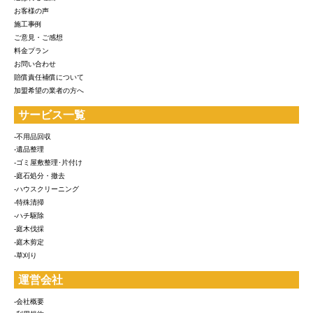
お客様の声
施工事例
ご意見・ご感想
料金プラン
お問い合わせ
賠償責任補償について
加盟希望の業者の方へ
サービス一覧
-不用品回収
-遺品整理
-ゴミ屋敷整理･片付け
-庭石処分・撤去
-ハウスクリーニング
-特殊清掃
-ハチ駆除
-庭木伐採
-庭木剪定
-草刈り
運営会社
-会社概要