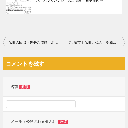
ン、オルガン２台）のご依頼 石塚様の声
投
仏壇の回収・処分ご依頼 お客様の声
【宝塚市】仏壇、仏具、冷蔵庫、電動介護ベッド等の回収・処分ご依頼
稿
ナ
コメントを残す
ビ
ゲ
ー
名前
必須
シ
ョ
ン
メール（公開されません）
必須