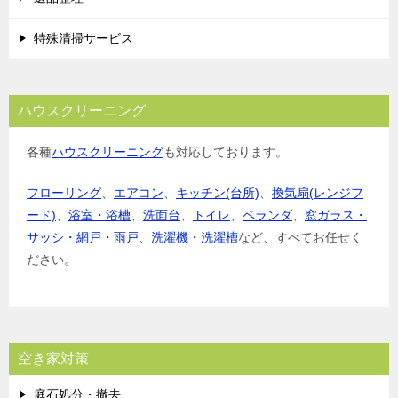
特殊清掃サービス
ハウスクリーニング
各種
ハウスクリーニング
も対応しております。
フローリング
、
エアコン
、
キッチン(台所)
、
換気扇(レンジフ
ード)
、
浴室・浴槽
、
洗面台
、
トイレ
、
ベランダ
、
窓ガラス・
サッシ・網戸・雨戸
、
洗濯機・洗濯槽
など、すべてお任せく
ださい。
空き家対策
庭石処分・撤去