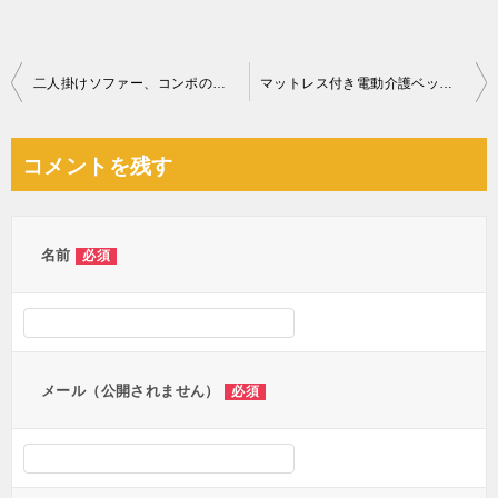
投
二人掛けソファー、コンポの回収・処分ご依頼 お客様の声
マットレス付き電動介護ベッドの回収・処分ご依頼 お客様の声
稿
ナ
コメントを残す
ビ
ゲ
ー
名前
必須
シ
ョ
ン
メール（公開されません）
必須