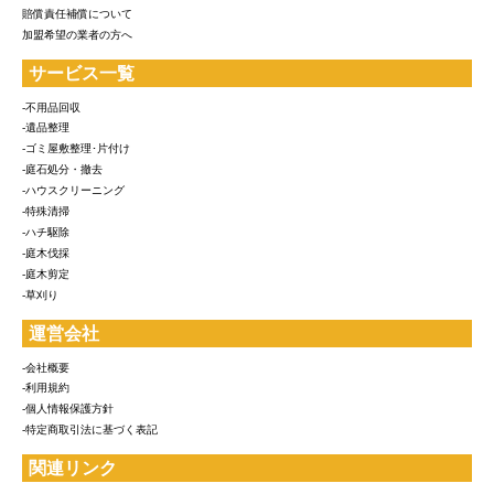
賠償責任補償について
加盟希望の業者の方へ
サービス一覧
-不用品回収
-遺品整理
-ゴミ屋敷整理･片付け
-庭石処分・撤去
-ハウスクリーニング
-特殊清掃
-ハチ駆除
-庭木伐採
-庭木剪定
-草刈り
運営会社
-会社概要
-利用規約
-個人情報保護方針
-特定商取引法に基づく表記
関連リンク