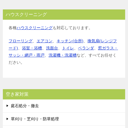
ハウスクリーニング
各種
ハウスクリーニング
も対応しております。
フローリング
、
エアコン
、
キッチン(台所)
、
換気扇(レンジフ
ード)
、
浴室・浴槽
、
洗面台
、
トイレ
、
ベランダ
、
窓ガラス・
サッシ・網戸・雨戸
、
洗濯機・洗濯槽
など、すべてお任せく
ださい。
空き家対策
庭石処分・撤去
草刈り・芝刈り・防草処理