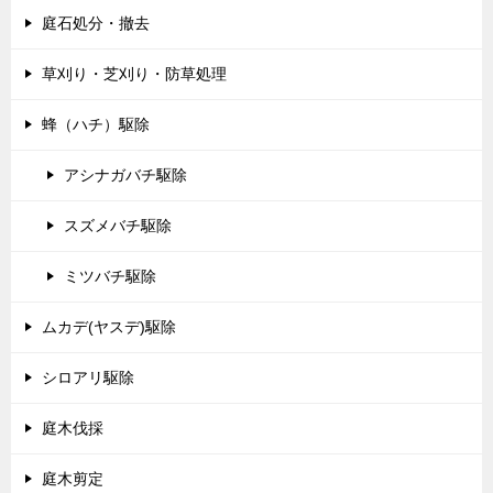
庭石処分・撤去
草刈り・芝刈り・防草処理
蜂（ハチ）駆除
アシナガバチ駆除
スズメバチ駆除
ミツバチ駆除
ムカデ(ヤスデ)駆除
シロアリ駆除
庭木伐採
庭木剪定