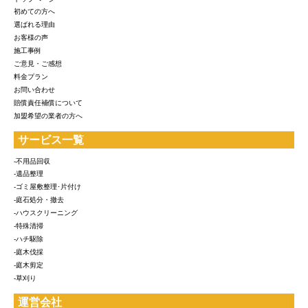
初めての方へ
選ばれる理由
お客様の声
施工事例
ご意見・ご感想
料金プラン
お問い合わせ
賠償責任補償について
加盟希望の業者の方へ
サービス一覧
-不用品回収
-遺品整理
-ゴミ屋敷整理･片付け
-庭石処分・撤去
-ハウスクリーニング
-特殊清掃
-ハチ駆除
-庭木伐採
-庭木剪定
-草刈り
運営会社