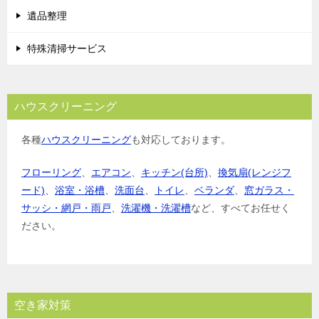
遺品整理
特殊清掃サービス
ハウスクリーニング
各種
ハウスクリーニング
も対応しております。
フローリング
、
エアコン
、
キッチン(台所)
、
換気扇(レンジフ
ード)
、
浴室・浴槽
、
洗面台
、
トイレ
、
ベランダ
、
窓ガラス・
サッシ・網戸・雨戸
、
洗濯機・洗濯槽
など、すべてお任せく
ださい。
空き家対策