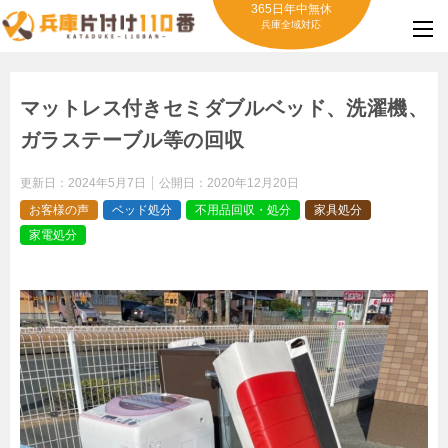
365日年中無休
兵庫全域対応
マットレス付きセミダブルベッド、洗濯機、
ガラステーブル等の回収
更新日：
2024年5月7日
公開日：
2020年12月20日
お客様の声
ベッド処分
不用品回収・処分
家具処分
家電処分