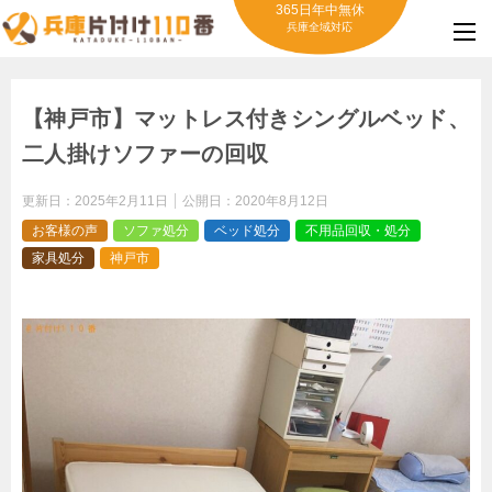
365日年中無休
兵庫全域対応
【神戸市】マットレス付きシングルベッド、
二人掛けソファーの回収
更新日：
2025年2月11日
公開日：
2020年8月12日
お客様の声
ソファ処分
ベッド処分
不用品回収・処分
家具処分
神戸市