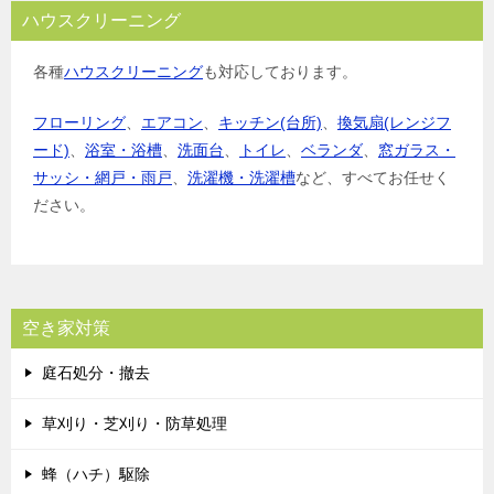
ハウスクリーニング
各種
ハウスクリーニング
も対応しております。
フローリング
、
エアコン
、
キッチン(台所)
、
換気扇(レンジフ
ード)
、
浴室・浴槽
、
洗面台
、
トイレ
、
ベランダ
、
窓ガラス・
サッシ・網戸・雨戸
、
洗濯機・洗濯槽
など、すべてお任せく
ださい。
空き家対策
庭石処分・撤去
草刈り・芝刈り・防草処理
蜂（ハチ）駆除