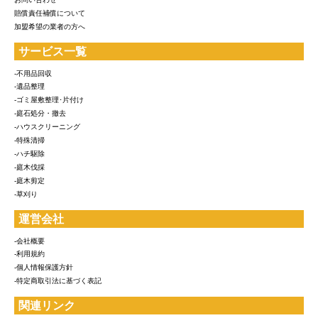
賠償責任補償について
加盟希望の業者の方へ
サービス一覧
-不用品回収
-遺品整理
-ゴミ屋敷整理･片付け
-庭石処分・撤去
-ハウスクリーニング
-特殊清掃
-ハチ駆除
-庭木伐採
-庭木剪定
-草刈り
運営会社
-会社概要
-利用規約
-個人情報保護方針
-特定商取引法に基づく表記
関連リンク