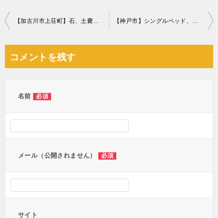
投
【加古川市上荘町】石、土嚢等の回収・処分ご依頼 お客様の声
【神戸市】シングルベッド、ベッドマットレス、ソファーの回収・処分
稿
ナ
コメントを残す
ビ
ゲ
ー
名前
必須
シ
ョ
ン
メール（公開されません）
必須
サイト