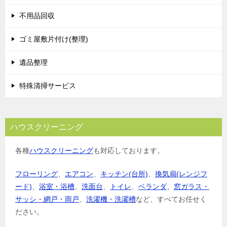
不用品回収
ゴミ屋敷片付け(整理)
遺品整理
特殊清掃サービス
ハウスクリーニング
各種
ハウスクリーニング
も対応しております。
フローリング
、
エアコン
、
キッチン(台所)
、
換気扇(レンジフ
ード)
、
浴室・浴槽
、
洗面台
、
トイレ
、
ベランダ
、
窓ガラス・
サッシ・網戸・雨戸
、
洗濯機・洗濯槽
など、すべてお任せく
ださい。