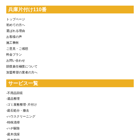
兵庫片付け110番
トップページ
初めての方へ
選ばれる理由
お客様の声
施工事例
ご意見・ご感想
料金プラン
お問い合わせ
賠償責任補償について
加盟希望の業者の方へ
サービス一覧
-不用品回収
-遺品整理
-ゴミ屋敷整理･片付け
-庭石処分・撤去
-ハウスクリーニング
-特殊清掃
-ハチ駆除
-庭木伐採