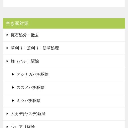
空き家対策
庭石処分・撤去
草刈り・芝刈り・防草処理
蜂（ハチ）駆除
アシナガバチ駆除
スズメバチ駆除
ミツバチ駆除
ムカデ(ヤスデ)駆除
シロアリ駆除