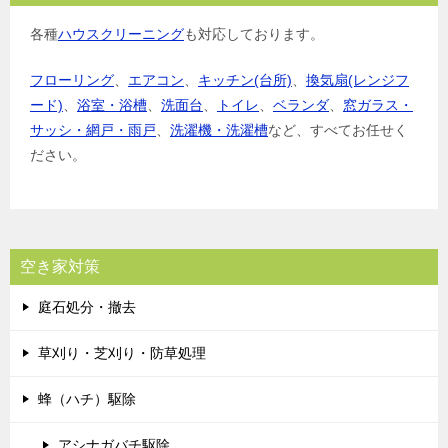
各種
ハウスクリーニング
も対応しております。
フローリング
、
エアコン
、
キッチン(台所)
、
換気扇(レンジフ
ード)
、
浴室・浴槽
、
洗面台
、
トイレ
、
ベランダ
、
窓ガラス・
サッシ・網戸・雨戸
、
洗濯機・洗濯槽
など、すべてお任せく
ださい。
空き家対策
庭石処分・撤去
草刈り・芝刈り・防草処理
蜂（ハチ）駆除
アシナガバチ駆除