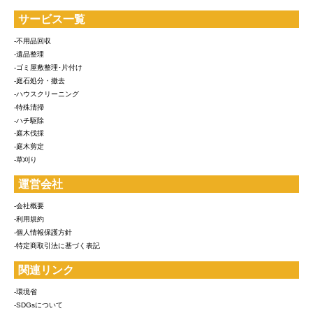
サービス一覧
-不用品回収
-遺品整理
-ゴミ屋敷整理･片付け
-庭石処分・撤去
-ハウスクリーニング
-特殊清掃
-ハチ駆除
-庭木伐採
-庭木剪定
-草刈り
運営会社
-会社概要
-利用規約
-個人情報保護方針
-特定商取引法に基づく表記
関連リンク
-環境省
-SDGsについて