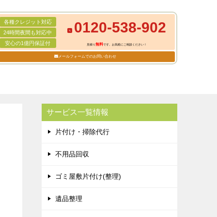
各種クレジット対応
0120-538-902
24時間夜間も対応中
安心の1億円保証付
無料
見積り
です。お気軽にご相談ください！
メールフォームでのお問い合わせ
サービス一覧情報
片付け・掃除代行
不用品回収
ゴミ屋敷片付け(整理)
遺品整理