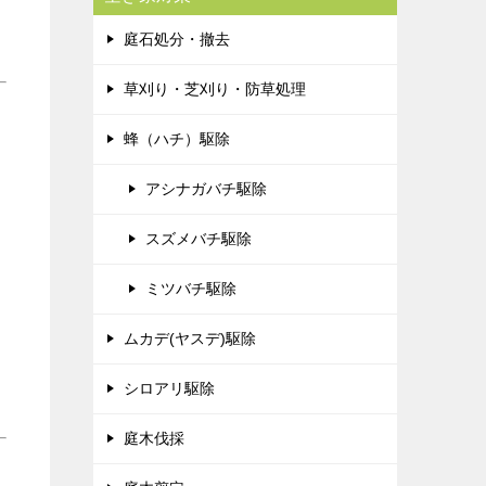
庭石処分・撤去
草刈り・芝刈り・防草処理
蜂（ハチ）駆除
アシナガバチ駆除
スズメバチ駆除
ミツバチ駆除
ムカデ(ヤスデ)駆除
シロアリ駆除
庭木伐採