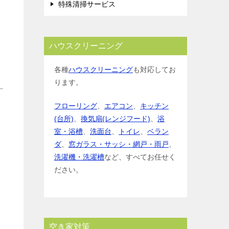
特殊清掃サービス
ハウスクリーニング
各種
ハウスクリーニング
も対応してお
ります。
フローリング
、
エアコン
、
キッチン
(台所)
、
換気扇(レンジフード)
、
浴
室・浴槽
、
洗面台
、
トイレ
、
ベラン
ダ
、
窓ガラス・サッシ・網戸・雨戸
、
洗濯機・洗濯槽
など、すべてお任せく
ださい。
空き家対策