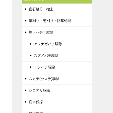
庭石処分・撤去
草刈り・芝刈り・防草処理
蜂（ハチ）駆除
アシナガバチ駆除
スズメバチ駆除
ミツバチ駆除
ムカデ(ヤスデ)駆除
シロアリ駆除
庭木伐採