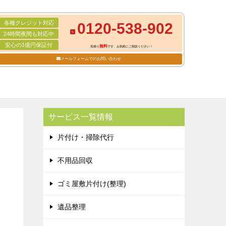
各種クレジット対応
0120-538-902
24時間夜間も対応中
安心の1億円保証付
無料
見積り
です。お気軽にご相談ください！
メールフォームでのお問い合わせ
サービス一覧情報
片付け・掃除代行
不用品回収
ゴミ屋敷片付け(整理)
遺品整理