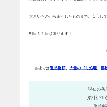
大きいものから細々したものまで、安心し
明日も１日頑張ります！
当社では
遺品整頓
、
大量のゴミ処理
、
部
現在の兵
累計評価
※最新