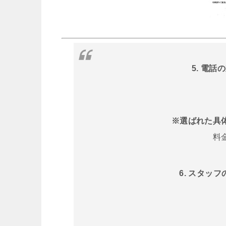
5. 電
※選ばれた具
料
6. スタッ