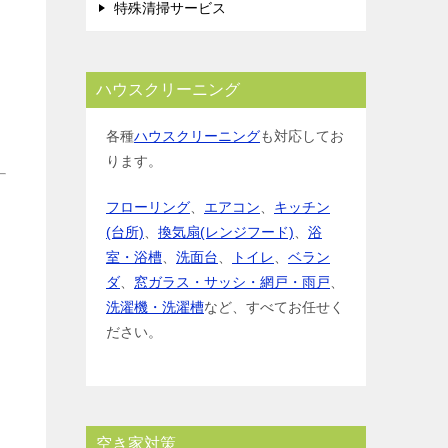
特殊清掃サービス
ハウスクリーニング
各種
ハウスクリーニング
も対応してお
ります。
フローリング
、
エアコン
、
キッチン
(台所)
、
換気扇(レンジフード)
、
浴
室・浴槽
、
洗面台
、
トイレ
、
ベラン
ダ
、
窓ガラス・サッシ・網戸・雨戸
、
洗濯機・洗濯槽
など、すべてお任せく
ださい。
空き家対策