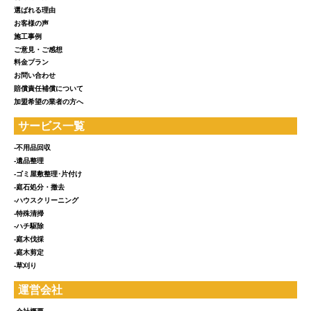
選ばれる理由
お客様の声
施工事例
ご意見・ご感想
料金プラン
お問い合わせ
賠償責任補償について
加盟希望の業者の方へ
サービス一覧
-不用品回収
-遺品整理
-ゴミ屋敷整理･片付け
-庭石処分・撤去
-ハウスクリーニング
-特殊清掃
-ハチ駆除
-庭木伐採
-庭木剪定
-草刈り
運営会社