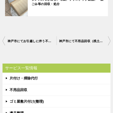
ごみ等の回収・処分
投
神戸市にてお引越しに伴う不用品回収のご依頼 山本様の声
神戸市にて不用品回収（残土詰め込みあり）ご依頼の匿名希望様の声
稿
ナ
ビ
サービス一覧情報
ゲ
片付け・掃除代行
ー
シ
不用品回収
ョ
ゴミ屋敷片付け(整理)
ン