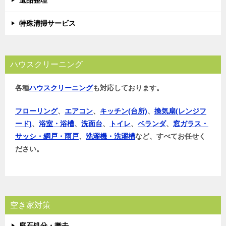
遺品整理
特殊清掃サービス
ハウスクリーニング
各種
ハウスクリーニング
も対応しております。
フローリング
、
エアコン
、
キッチン(台所)
、
換気扇(レンジフ
ード)
、
浴室・浴槽
、
洗面台
、
トイレ
、
ベランダ
、
窓ガラス・
サッシ・網戸・雨戸
、
洗濯機・洗濯槽
など、すべてお任せく
ださい。
空き家対策
庭石処分・撤去