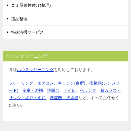
ゴミ屋敷片付け(整理)
ン
遺品整理
特殊清掃サービス
ハウスクリーニング
各種
ハウスクリーニング
も対応しております。
フローリング
、
エアコン
、
キッチン(台所)
、
換気扇(レンジフ
ード)
、
浴室・浴槽
、
洗面台
、
トイレ
、
ベランダ
、
窓ガラス・
サッシ・網戸・雨戸
、
洗濯機・洗濯槽
など、すべてお任せく
ださい。