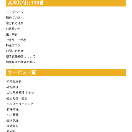
兵庫片付け110番
トップページ
初めての方へ
選ばれる理由
お客様の声
施工事例
ご意見・ご感想
料金プラン
お問い合わせ
賠償責任補償について
加盟希望の業者の方へ
サービス一覧
-不用品回収
-遺品整理
-ゴミ屋敷整理･片付け
-庭石処分・撤去
-ハウスクリーニング
-特殊清掃
-ハチ駆除
-庭木伐採
-庭木剪定
-草刈り