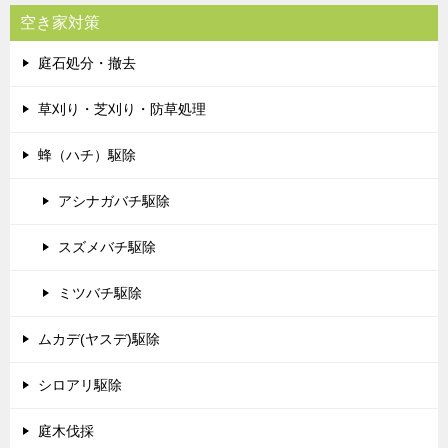
空き家対策
庭石処分・撤去
草刈り・芝刈り・防草処理
蜂（ハチ）駆除
アシナガバチ駆除
スズメバチ駆除
ミツバチ駆除
ムカデ(ヤスデ)駆除
シロアリ駆除
庭木伐採