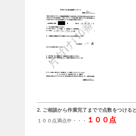
2. ご相談から作業完了までで点数をつける
１００点
１００点満点中・・・