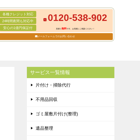
各種クレジット対応
0120-538-902
24時間夜間も対応中
安心の1億円保証付
無料
見積り
です。お気軽にご相談ください！
メールフォームでのお問い合わせ
サービス一覧情報
片付け・掃除代行
不用品回収
ゴミ屋敷片付け(整理)
遺品整理