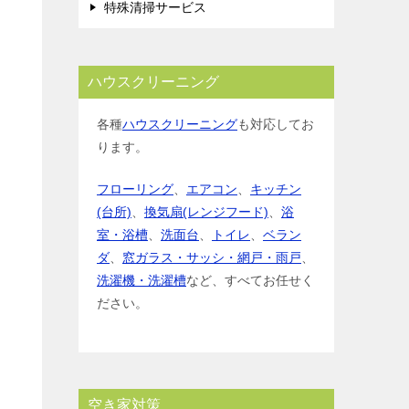
特殊清掃サービス
ハウスクリーニング
各種
ハウスクリーニング
も対応してお
ります。
フローリング
、
エアコン
、
キッチン
(台所)
、
換気扇(レンジフード)
、
浴
室・浴槽
、
洗面台
、
トイレ
、
ベラン
ダ
、
窓ガラス・サッシ・網戸・雨戸
、
洗濯機・洗濯槽
など、すべてお任せく
ださい。
空き家対策