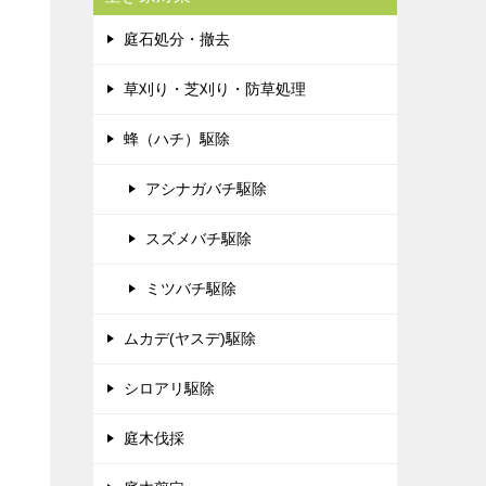
庭石処分・撤去
草刈り・芝刈り・防草処理
蜂（ハチ）駆除
アシナガバチ駆除
スズメバチ駆除
ミツバチ駆除
ムカデ(ヤスデ)駆除
シロアリ駆除
庭木伐採