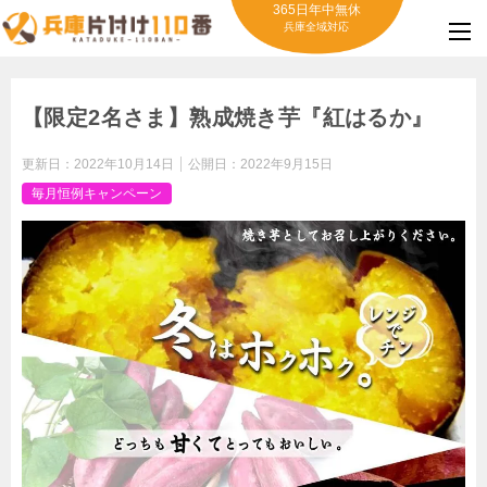
365日年中無休
兵庫全域対応
【限定2名さま】熟成焼き芋『紅はるか』
更新日：
2022年10月14日
公開日：
2022年9月15日
毎月恒例キャンペーン