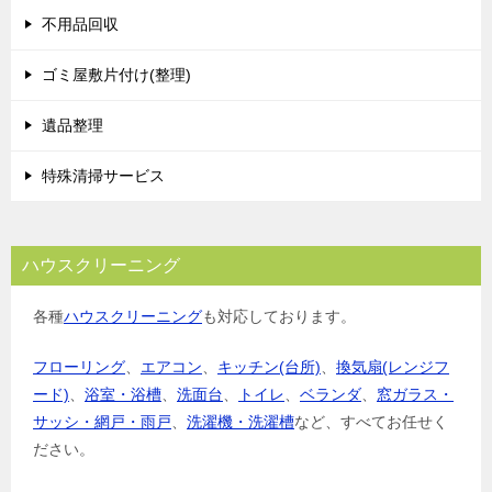
不用品回収
ゴミ屋敷片付け(整理)
遺品整理
特殊清掃サービス
ハウスクリーニング
各種
ハウスクリーニング
も対応しております。
フローリング
、
エアコン
、
キッチン(台所)
、
換気扇(レンジフ
ード)
、
浴室・浴槽
、
洗面台
、
トイレ
、
ベランダ
、
窓ガラス・
サッシ・網戸・雨戸
、
洗濯機・洗濯槽
など、すべてお任せく
ださい。