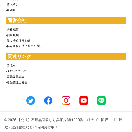
-庭木剪定
-草刈り
運営会社
-会社概要
-利用規約
-個人情報保護方針
-特定商取引法に基づく表記
関連リンク
-環境省
-SDGsについて
-家電製品協会
-遺品整理士協会
© 2026 【公式】不用品回収なら兵庫片付け110番｜粗大ゴミ回収・ゴミ屋
敷・遺品整理など24時間受付中！