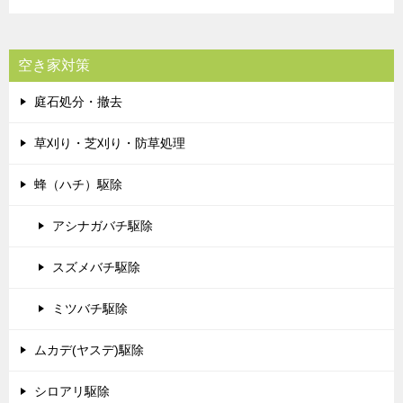
空き家対策
庭石処分・撤去
草刈り・芝刈り・防草処理
蜂（ハチ）駆除
アシナガバチ駆除
スズメバチ駆除
ミツバチ駆除
ムカデ(ヤスデ)駆除
シロアリ駆除