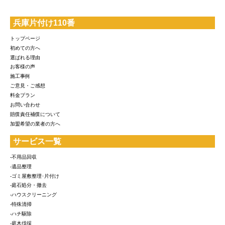
兵庫片付け110番
トップページ
初めての方へ
選ばれる理由
お客様の声
施工事例
ご意見・ご感想
料金プラン
お問い合わせ
賠償責任補償について
加盟希望の業者の方へ
サービス一覧
-不用品回収
-遺品整理
-ゴミ屋敷整理･片付け
-庭石処分・撤去
-ハウスクリーニング
-特殊清掃
-ハチ駆除
-庭木伐採