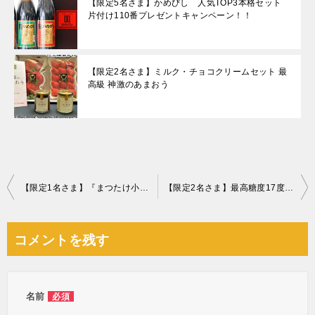
【限定5名さま】かめびし 人気TOP3本格セット
片付け110番プレゼントキャンペーン！！
【限定2名さま】ミルク・チョコクリームセット 最
高級 神激のあまおう
投
【限定1名さま】『まつたけ小屋 梅松苑』最高級天然松茸
【限定2名さま】最高糖度17度『南水梨』
稿
ナ
コメントを残す
ビ
ゲ
ー
名前
必須