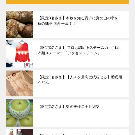
【限定3名さま】本物を知る貴方に真の山の幸を!!
秋の味覚 国産松茸！！
【限定3名さま】 プロも認めるスチーム力！T-fal
衣類スチーマー「アクセススチーム」
【限定1名さま】【人々を最高に眠らせる】睡眠用
うどん
【限定2名さま】梨の王様二十世紀梨