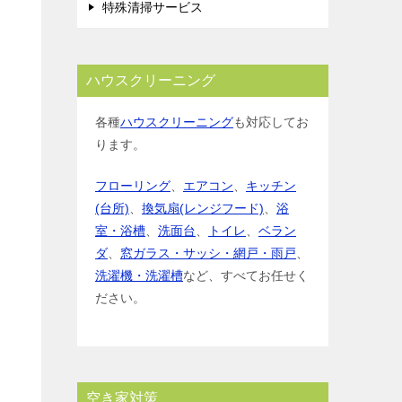
特殊清掃サービス
ハウスクリーニング
各種
ハウスクリーニング
も対応してお
ります。
フローリング
、
エアコン
、
キッチン
(台所)
、
換気扇(レンジフード)
、
浴
室・浴槽
、
洗面台
、
トイレ
、
ベラン
ダ
、
窓ガラス・サッシ・網戸・雨戸
、
洗濯機・洗濯槽
など、すべてお任せく
ださい。
空き家対策