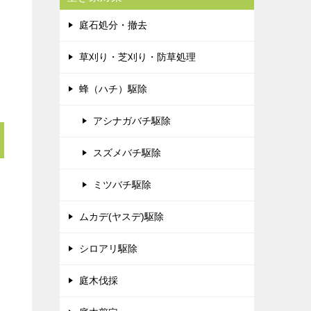
庭石処分・撤去
草刈り・芝刈り・防草処理
蜂（ハチ）駆除
アシナガバチ駆除
スズメバチ駆除
ミツバチ駆除
ムカデ(ヤスデ)駆除
シロアリ駆除
庭木伐採