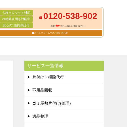
各種クレジット対応
0120-538-902
24時間夜間も対応中
安心の1億円保証付
無料
見積り
です。お気軽にご相談ください！
メールフォームでのお問い合わせ
サービス一覧情報
片付け・掃除代行
不用品回収
ゴミ屋敷片付け(整理)
遺品整理