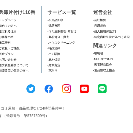
兵庫片付け110番
サービス一覧
運営会社
トップページ
-不用品回収
-会社概要
初めての方へ
-遺品整理
-利用規約
選ばれる理由
-ゴミ屋敷整理･片付け
-個人情報保護方針
お客様の声
-庭石処分・撤去
-特定商取引法に基づく表記
施工事例
-ハウスクリーニング
関連リンク
ご意見・ご感想
-特殊清掃
-環境省
料金プラン
-ハチ駆除
-SDGsについて
お問い合わせ
-庭木伐採
-家電製品協会
賠償責任補償について
-庭木剪定
-遺品整理士協会
加盟希望の業者の方へ
-草刈り
収・ゴミ屋敷・遺品整理など24時間受付中！
（登録番号：第5757509号）