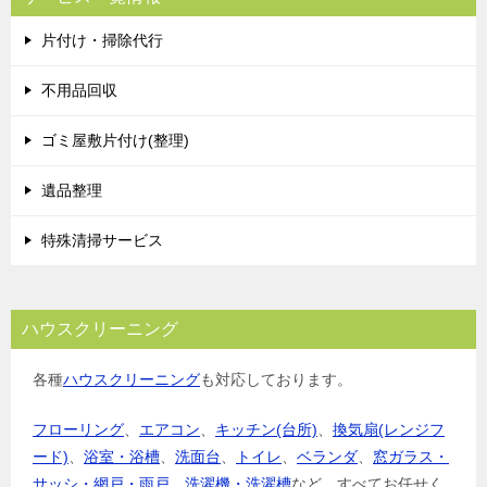
片付け・掃除代行
不用品回収
ゴミ屋敷片付け(整理)
遺品整理
特殊清掃サービス
ハウスクリーニング
各種
ハウスクリーニング
も対応しております。
フローリング
、
エアコン
、
キッチン(台所)
、
換気扇(レンジフ
ード)
、
浴室・浴槽
、
洗面台
、
トイレ
、
ベランダ
、
窓ガラス・
サッシ・網戸・雨戸
、
洗濯機・洗濯槽
など、すべてお任せく