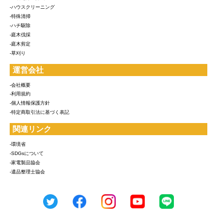
-ハウスクリーニング
-特殊清掃
-ハチ駆除
-庭木伐採
-庭木剪定
-草刈り
運営会社
-会社概要
-利用規約
-個人情報保護方針
-特定商取引法に基づく表記
関連リンク
-環境省
-SDGsについて
-家電製品協会
-遺品整理士協会