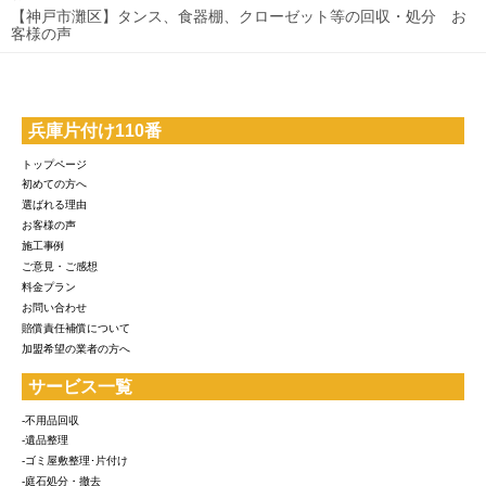
【神戸市灘区】タンス、食器棚、クローゼット等の回収・処分 お
客様の声
兵庫片付け110番
トップページ
初めての方へ
選ばれる理由
お客様の声
施工事例
ご意見・ご感想
料金プラン
お問い合わせ
賠償責任補償について
加盟希望の業者の方へ
サービス一覧
-不用品回収
-遺品整理
-ゴミ屋敷整理･片付け
-庭石処分・撤去