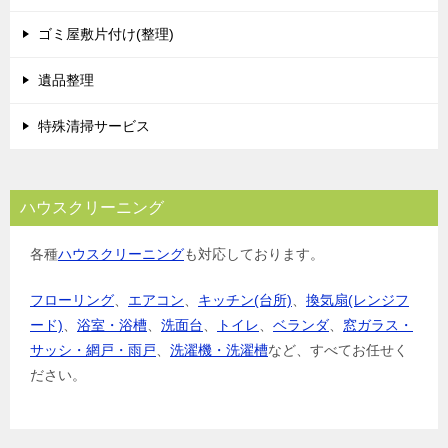
ゴミ屋敷片付け(整理)
遺品整理
特殊清掃サービス
ハウスクリーニング
各種
ハウスクリーニング
も対応しております。
フローリング
、
エアコン
、
キッチン(台所)
、
換気扇(レンジフ
ード)
、
浴室・浴槽
、
洗面台
、
トイレ
、
ベランダ
、
窓ガラス・
サッシ・網戸・雨戸
、
洗濯機・洗濯槽
など、すべてお任せく
ださい。