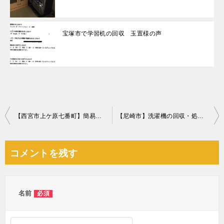
宝塚市で学習机の回収 玉置様の声
投
【西宮市上ケ原七番町】簡易ソファー、自転車等の回収・処分
【尼崎市】洗濯機の回収・処分ご依頼 お客様の声
稿
ナ
コメントを残す
ビ
ゲ
ー
名前
必須
シ