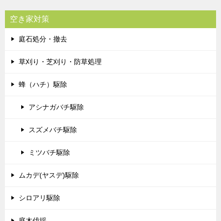
空き家対策
庭石処分・撤去
草刈り・芝刈り・防草処理
蜂（ハチ）駆除
アシナガバチ駆除
スズメバチ駆除
ミツバチ駆除
ムカデ(ヤスデ)駆除
シロアリ駆除
庭木伐採