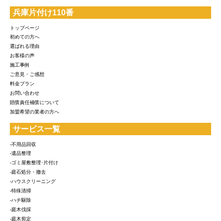
兵庫片付け110番
トップページ
初めての方へ
選ばれる理由
お客様の声
施工事例
ご意見・ご感想
料金プラン
お問い合わせ
賠償責任補償について
加盟希望の業者の方へ
サービス一覧
-不用品回収
-遺品整理
-ゴミ屋敷整理･片付け
-庭石処分・撤去
-ハウスクリーニング
-特殊清掃
-ハチ駆除
-庭木伐採
-庭木剪定