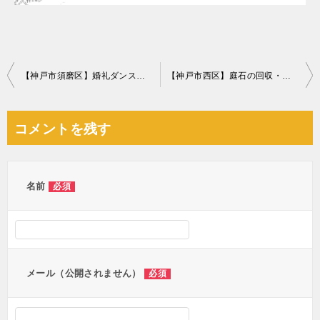
投
【神戸市須磨区】婚礼ダンス、学習机、下駄箱等の回収・処分ご依頼
【神戸市西区】庭石の回収・処分ご依頼 お客様の声
稿
ナ
コメントを残す
ビ
ゲ
ー
名前
必須
シ
ョ
ン
メール（公開されません）
必須