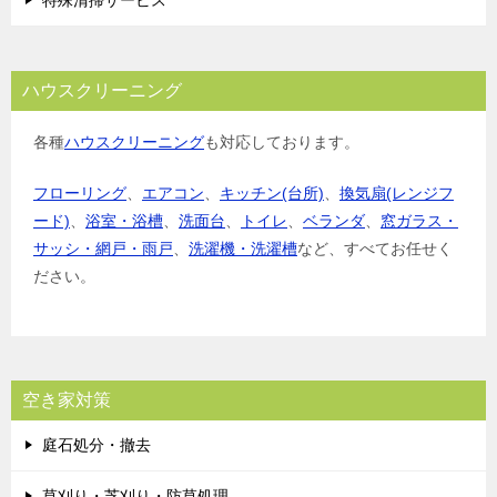
ハウスクリーニング
各種
ハウスクリーニング
も対応しております。
フローリング
、
エアコン
、
キッチン(台所)
、
換気扇(レンジフ
ード)
、
浴室・浴槽
、
洗面台
、
トイレ
、
ベランダ
、
窓ガラス・
サッシ・網戸・雨戸
、
洗濯機・洗濯槽
など、すべてお任せく
ださい。
空き家対策
庭石処分・撤去
草刈り・芝刈り・防草処理