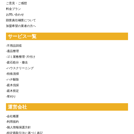
ご意見・ご感想
料金プラン
お問い合わせ
賠償責任補償について
加盟希望の業者の方へ
サービス一覧
-不用品回収
-遺品整理
-ゴミ屋敷整理･片付け
-庭石処分・撤去
-ハウスクリーニング
-特殊清掃
-ハチ駆除
-庭木伐採
-庭木剪定
-草刈り
運営会社
-会社概要
-利用規約
-個人情報保護方針
-特定商取引法に基づく表記