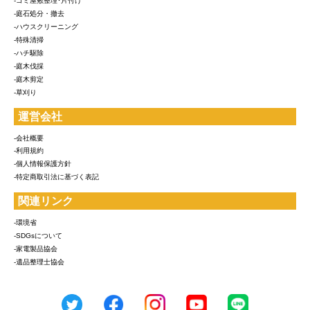
-ゴミ屋敷整理･片付け
-庭石処分・撤去
-ハウスクリーニング
-特殊清掃
-ハチ駆除
-庭木伐採
-庭木剪定
-草刈り
運営会社
-会社概要
-利用規約
-個人情報保護方針
-特定商取引法に基づく表記
関連リンク
-環境省
-SDGsについて
-家電製品協会
-遺品整理士協会