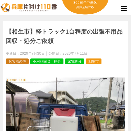
365日年中無休
兵庫全域対応
【相生市】軽トラック1台程度の出張不用品
回収・処分ご依頼
更新日：
2020年7月30日
公開日：
2020年7月11日
お客様の声
不用品回収・処分
家電処分
相生市