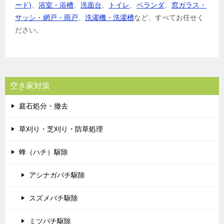
ード)
、
浴室・浴槽
、
洗面台
、
トイレ
、
ベランダ
、
窓ガラス・
サッシ・網戸・雨戸
、
洗濯機・洗濯槽
など、すべてお任せく
ださい。
空き家対策
庭石処分・撤去
草刈り・芝刈り・防草処理
蜂（ハチ）駆除
アシナガバチ駆除
スズメバチ駆除
ミツバチ駆除