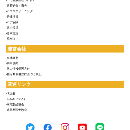
-ゴミ屋敷整理･片付け
-庭石処分・撤去
-ハウスクリーニング
-特殊清掃
-ハチ駆除
-庭木伐採
-庭木剪定
-草刈り
運営会社
-会社概要
-利用規約
-個人情報保護方針
-特定商取引法に基づく表記
関連リンク
-環境省
-SDGsについて
-家電製品協会
-遺品整理士協会