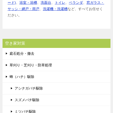
ード)
、
浴室・浴槽
、
洗面台
、
トイレ
、
ベランダ
、
窓ガラス・
サッシ・網戸・雨戸
、
洗濯機・洗濯槽
など、すべてお任せく
ださい。
空き家対策
庭石処分・撤去
草刈り・芝刈り・防草処理
蜂（ハチ）駆除
アシナガバチ駆除
スズメバチ駆除
ミツバチ駆除