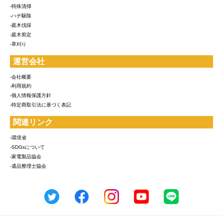
-特殊清掃
-ハチ駆除
-庭木伐採
-庭木剪定
-草刈り
運営会社
-会社概要
-利用規約
-個人情報保護方針
-特定商取引法に基づく表記
関連リンク
-環境省
-SDGsについて
-家電製品協会
-遺品整理士協会