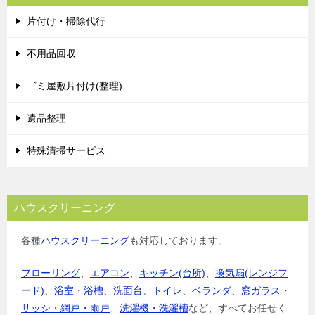
片付け・掃除代行
不用品回収
ゴミ屋敷片付け(整理)
遺品整理
特殊清掃サービス
ハウスクリーニング
各種
ハウスクリーニング
も対応しております。
フローリング
、
エアコン
、
キッチン(台所)
、
換気扇(レンジフ
ード)
、
浴室・浴槽
、
洗面台
、
トイレ
、
ベランダ
、
窓ガラス・
サッシ・網戸・雨戸
、
洗濯機・洗濯槽
など、すべてお任せく