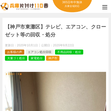
365日年中無休
兵庫全域対応
【神戸市東灘区】テレビ、エアコン、クロー
ゼット等の回収・処分
更新日：
2020年10月1日
公開日：
2020年9月22日
お客様の声
エアコン処分回収
不用品回収・処分
大量ゴミ処分
家電処分
神戸市