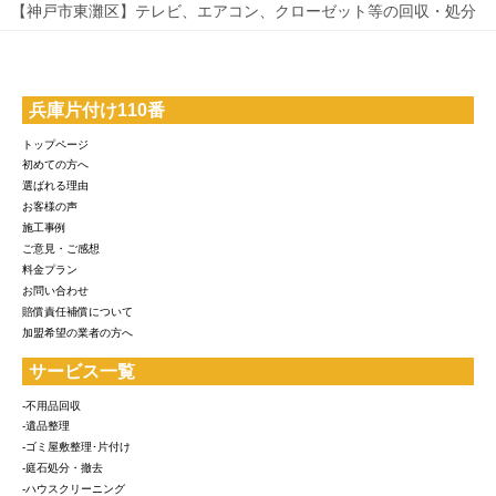
【神戸市東灘区】テレビ、エアコン、クローゼット等の回収・処分
兵庫片付け110番
トップページ
初めての方へ
選ばれる理由
お客様の声
施工事例
ご意見・ご感想
料金プラン
お問い合わせ
賠償責任補償について
加盟希望の業者の方へ
サービス一覧
-不用品回収
-遺品整理
-ゴミ屋敷整理･片付け
-庭石処分・撤去
-ハウスクリーニング