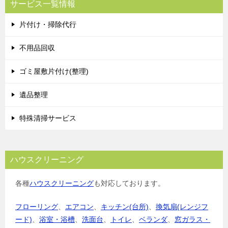
サービス一覧情報
片付け・掃除代行
不用品回収
ゴミ屋敷片付け(整理)
遺品整理
特殊清掃サービス
ハウスクリーニング
各種
ハウスクリーニング
も対応しております。
フローリング
、
エアコン
、
キッチン(台所)
、
換気扇(レンジフ
ード)
、
浴室・浴槽
、
洗面台
、
トイレ
、
ベランダ
、
窓ガラス・