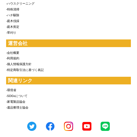
-ハウスクリーニング
-特殊清掃
-ハチ駆除
-庭木伐採
-庭木剪定
-草刈り
運営会社
-会社概要
-利用規約
-個人情報保護方針
-特定商取引法に基づく表記
関連リンク
-環境省
-SDGsについて
-家電製品協会
-遺品整理士協会