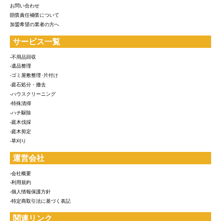
お問い合わせ
賠償責任補償について
加盟希望の業者の方へ
サービス一覧
-不用品回収
-遺品整理
-ゴミ屋敷整理･片付け
-庭石処分・撤去
-ハウスクリーニング
-特殊清掃
-ハチ駆除
-庭木伐採
-庭木剪定
-草刈り
運営会社
-会社概要
-利用規約
-個人情報保護方針
-特定商取引法に基づく表記
関連リンク