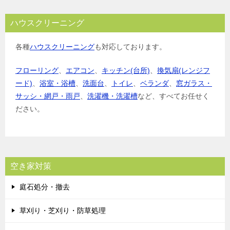
ハウスクリーニング
各種
ハウスクリーニング
も対応しております。
フローリング
、
エアコン
、
キッチン(台所)
、
換気扇(レンジフ
ード)
、
浴室・浴槽
、
洗面台
、
トイレ
、
ベランダ
、
窓ガラス・
サッシ・網戸・雨戸
、
洗濯機・洗濯槽
など、すべてお任せく
ださい。
空き家対策
庭石処分・撤去
草刈り・芝刈り・防草処理