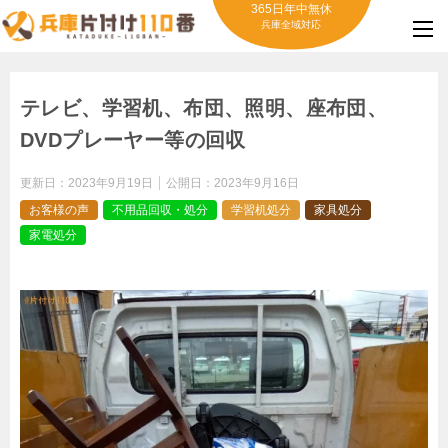
365日年中無休
兵庫全域対応
テレビ、学習机、布団、照明、座布団、
DVDプレーヤー等の回収
更新日：
2023年9月19日
公開日：
2023年9月16日
お客様の声
不用品回収・処分
学習机処分
家具処分
家電処分