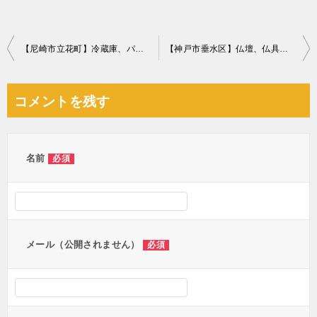
投
【尼崎市立花町】冷蔵庫、パソコン、食洗器、プリンター等の回収
【神戸市垂水区】仏壇、仏具の回収・処分ご依頼 お客様の声
稿
ナ
コメントを残す
ビ
ゲ
ー
名前
必須
シ
ョ
ン
メール（公開されません）
必須