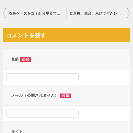
投
衣装ケースをゴミ処分場まで運ぶ作業ご依頼 お客様の声
食器棚、鏡台、米びつ付きレンジ台、婚礼タンス、ヒーターの回収
稿
ナ
コメントを残す
ビ
ゲ
ー
名前
必須
シ
ョ
ン
メール（公開されません）
必須
サイト