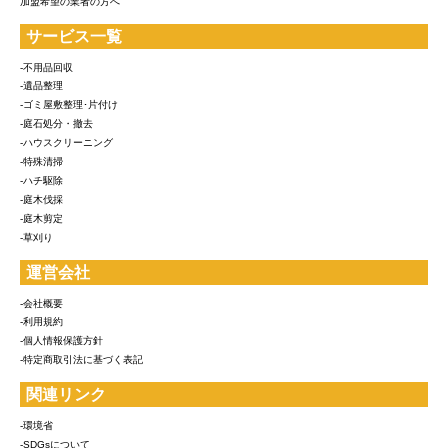
加盟希望の業者の方へ
サービス一覧
-不用品回収
-遺品整理
-ゴミ屋敷整理･片付け
-庭石処分・撤去
-ハウスクリーニング
-特殊清掃
-ハチ駆除
-庭木伐採
-庭木剪定
-草刈り
運営会社
-会社概要
-利用規約
-個人情報保護方針
-特定商取引法に基づく表記
関連リンク
-環境省
-SDGsについて