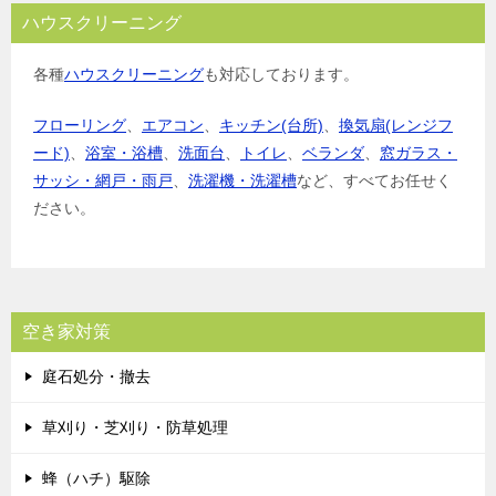
ハウスクリーニング
各種
ハウスクリーニング
も対応しております。
フローリング
、
エアコン
、
キッチン(台所)
、
換気扇(レンジフ
ード)
、
浴室・浴槽
、
洗面台
、
トイレ
、
ベランダ
、
窓ガラス・
サッシ・網戸・雨戸
、
洗濯機・洗濯槽
など、すべてお任せく
ださい。
空き家対策
庭石処分・撤去
草刈り・芝刈り・防草処理
蜂（ハチ）駆除