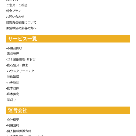
ご意見・ご感想
料金プラン
お問い合わせ
賠償責任補償について
加盟希望の業者の方へ
サービス一覧
-不用品回収
-遺品整理
-ゴミ屋敷整理･片付け
-庭石処分・撤去
-ハウスクリーニング
-特殊清掃
-ハチ駆除
-庭木伐採
-庭木剪定
-草刈り
運営会社
-会社概要
-利用規約
-個人情報保護方針