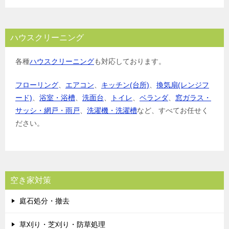
ハウスクリーニング
各種
ハウスクリーニング
も対応しております。
フローリング
、
エアコン
、
キッチン(台所)
、
換気扇(レンジフ
ード)
、
浴室・浴槽
、
洗面台
、
トイレ
、
ベランダ
、
窓ガラス・
サッシ・網戸・雨戸
、
洗濯機・洗濯槽
など、すべてお任せく
ださい。
空き家対策
庭石処分・撤去
草刈り・芝刈り・防草処理