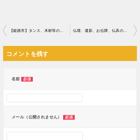
投
【姫路市】タンス、木材等の回収・処分ご依頼 お客様の声
仏壇、遺影、お位牌、仏具の回収・処分ご依頼 お客様の声
稿
ナ
コメントを残す
ビ
ゲ
ー
名前
必須
シ
ョ
ン
メール（公開されません）
必須