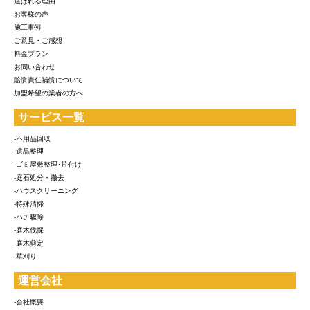
選ばれる理由
お客様の声
施工事例
ご意見・ご感想
料金プラン
お問い合わせ
賠償責任補償について
加盟希望の業者の方へ
サービス一覧
-不用品回収
-遺品整理
-ゴミ屋敷整理･片付け
-庭石処分・撤去
-ハウスクリーニング
-特殊清掃
-ハチ駆除
-庭木伐採
-庭木剪定
-草刈り
運営会社
-会社概要