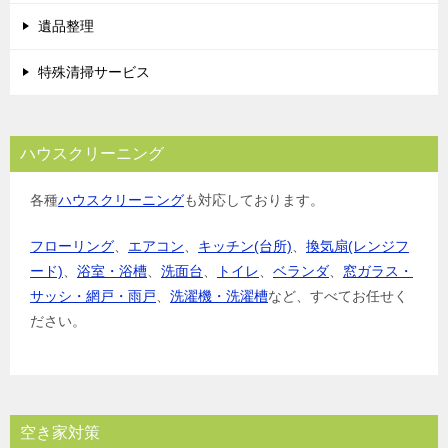
遺品整理
特殊清掃サービス
ハウスクリーニング
各種
ハウスクリーニング
も対応しております。
フローリング
、
エアコン
、
キッチン(台所)
、
換気扇(レンジフ
ード)
、
浴室・浴槽
、
洗面台
、
トイレ
、
ベランダ
、
窓ガラス・
サッシ・網戸・雨戸
、
洗濯機・洗濯槽
など、すべてお任せく
ださい。
空き家対策