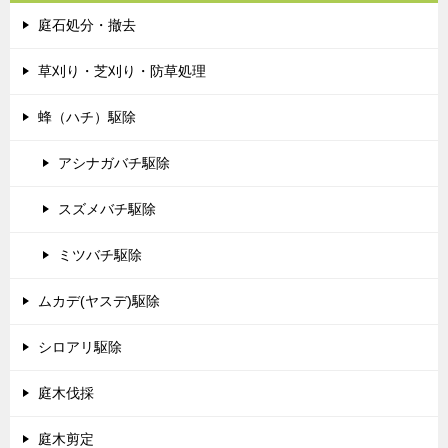
庭石処分・撤去
草刈り・芝刈り・防草処理
蜂（ハチ）駆除
アシナガバチ駆除
スズメバチ駆除
ミツバチ駆除
ムカデ(ヤスデ)駆除
シロアリ駆除
庭木伐採
庭木剪定