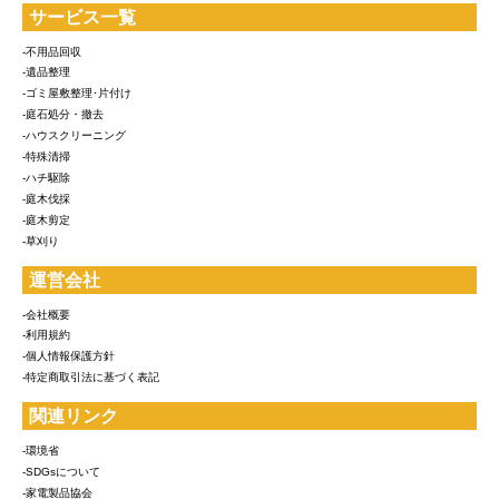
サービス一覧
-不用品回収
-遺品整理
-ゴミ屋敷整理･片付け
-庭石処分・撤去
-ハウスクリーニング
-特殊清掃
-ハチ駆除
-庭木伐採
-庭木剪定
-草刈り
運営会社
-会社概要
-利用規約
-個人情報保護方針
-特定商取引法に基づく表記
関連リンク
-環境省
-SDGsについて
-家電製品協会