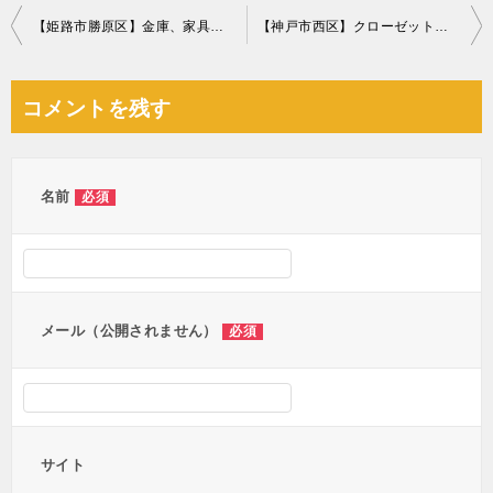
投
【姫路市勝原区】金庫、家具の回収・処分ご依頼 お客様の声
【神戸市西区】クローゼットの回収・処分ご依頼 お客様の声
稿
ナ
コメントを残す
ビ
ゲ
ー
名前
必須
シ
ョ
ン
メール（公開されません）
必須
サイト