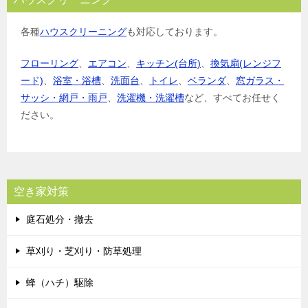
各種
ハウスクリーニング
も対応しております。
フローリング
、
エアコン
、
キッチン(台所)
、
換気扇(レンジフ
ード)
、
浴室・浴槽
、
洗面台
、
トイレ
、
ベランダ
、
窓ガラス・
サッシ・網戸・雨戸
、
洗濯機・洗濯槽
など、すべてお任せく
ださい。
空き家対策
庭石処分・撤去
草刈り・芝刈り・防草処理
蜂（ハチ）駆除