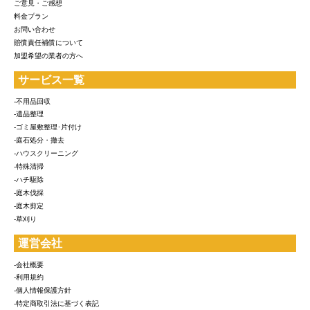
ご意見・ご感想
料金プラン
お問い合わせ
賠償責任補償について
加盟希望の業者の方へ
サービス一覧
-不用品回収
-遺品整理
-ゴミ屋敷整理･片付け
-庭石処分・撤去
-ハウスクリーニング
-特殊清掃
-ハチ駆除
-庭木伐採
-庭木剪定
-草刈り
運営会社
-会社概要
-利用規約
-個人情報保護方針
-特定商取引法に基づく表記