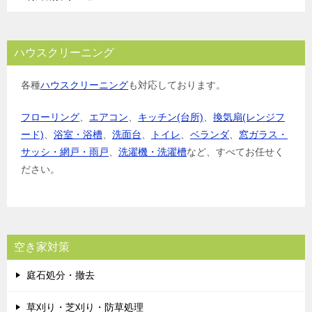
ハウスクリーニング
各種
ハウスクリーニング
も対応しております。
フローリング
、
エアコン
、
キッチン(台所)
、
換気扇(レンジフ
ード)
、
浴室・浴槽
、
洗面台
、
トイレ
、
ベランダ
、
窓ガラス・
サッシ・網戸・雨戸
、
洗濯機・洗濯槽
など、すべてお任せく
ださい。
空き家対策
庭石処分・撤去
草刈り・芝刈り・防草処理