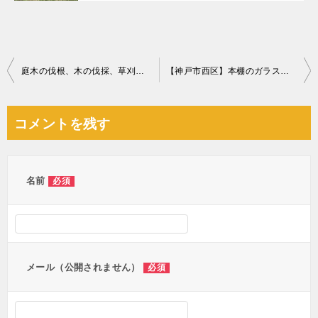
投
庭木の伐根、木の伐採、草刈り作業ご依頼 お客様の声
【神戸市西区】本棚のガラス戸を付け直す作業ご依頼 お客様の声
稿
ナ
コメントを残す
ビ
ゲ
ー
名前
必須
シ
ョ
ン
メール（公開されません）
必須