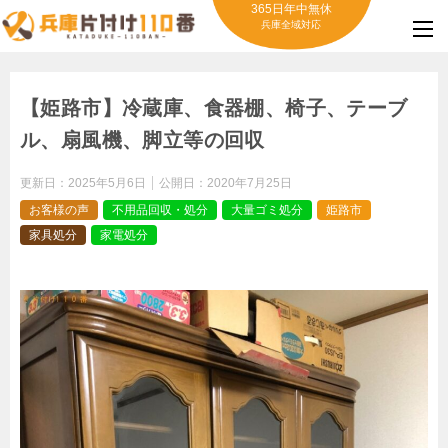
365日年中無休
兵庫全域対応
【姫路市】冷蔵庫、食器棚、椅子、テーブ
ル、扇風機、脚立等の回収
更新日：
2025年5月6日
公開日：
2020年7月25日
お客様の声
不用品回収・処分
大量ゴミ処分
姫路市
家具処分
家電処分