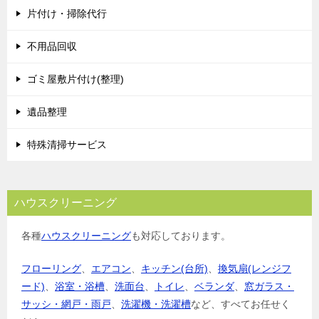
片付け・掃除代行
不用品回収
ゴミ屋敷片付け(整理)
遺品整理
特殊清掃サービス
ハウスクリーニング
各種
ハウスクリーニング
も対応しております。
フローリング
、
エアコン
、
キッチン(台所)
、
換気扇(レンジフ
ード)
、
浴室・浴槽
、
洗面台
、
トイレ
、
ベランダ
、
窓ガラス・
サッシ・網戸・雨戸
、
洗濯機・洗濯槽
など、すべてお任せく