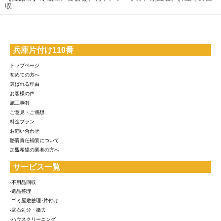
収
兵庫片付け110番
トップページ
初めての方へ
選ばれる理由
お客様の声
施工事例
ご意見・ご感想
料金プラン
お問い合わせ
賠償責任補償について
加盟希望の業者の方へ
サービス一覧
-不用品回収
-遺品整理
-ゴミ屋敷整理･片付け
-庭石処分・撤去
-ハウスクリーニング