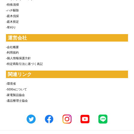
-特殊清掃
-ハチ駆除
-庭木伐採
-庭木剪定
-草刈り
運営会社
-会社概要
-利用規約
-個人情報保護方針
-特定商取引法に基づく表記
関連リンク
-環境省
-SDGsについて
-家電製品協会
-遺品整理士協会