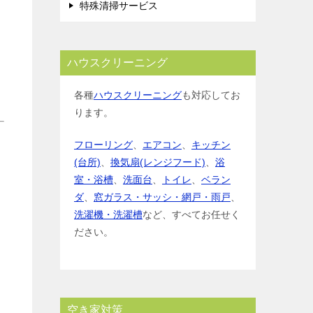
特殊清掃サービス
ハウスクリーニング
各種
ハウスクリーニング
も対応してお
ります。
フローリング
、
エアコン
、
キッチン
(台所)
、
換気扇(レンジフード)
、
浴
室・浴槽
、
洗面台
、
トイレ
、
ベラン
ダ
、
窓ガラス・サッシ・網戸・雨戸
、
洗濯機・洗濯槽
など、すべてお任せく
ださい。
空き家対策