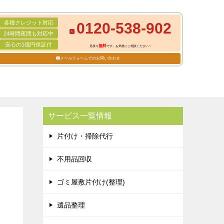
各種クレジット対応
0120-538-902
24時間夜間も対応中
安心の1億円保証付
無料
見積り
です。お気軽にご相談ください！
メールフォームでのお問い合わせ
サービス一覧情報
片付け・掃除代行
不用品回収
ゴミ屋敷片付け(整理)
遺品整理