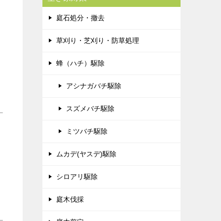
庭石処分・撤去
草刈り・芝刈り・防草処理
蜂（ハチ）駆除
アシナガバチ駆除
スズメバチ駆除
ミツバチ駆除
ムカデ(ヤスデ)駆除
シロアリ駆除
庭木伐採