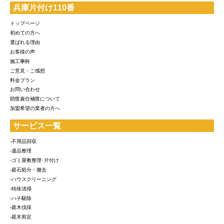
兵庫片付け110番
トップページ
初めての方へ
選ばれる理由
お客様の声
施工事例
ご意見・ご感想
料金プラン
お問い合わせ
賠償責任補償について
加盟希望の業者の方へ
サービス一覧
-不用品回収
-遺品整理
-ゴミ屋敷整理･片付け
-庭石処分・撤去
-ハウスクリーニング
-特殊清掃
-ハチ駆除
-庭木伐採
-庭木剪定