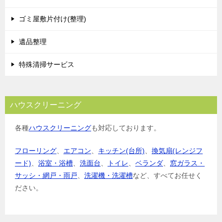
ョ
ゴミ屋敷片付け(整理)
ン
遺品整理
特殊清掃サービス
ハウスクリーニング
各種
ハウスクリーニング
も対応しております。
フローリング
、
エアコン
、
キッチン(台所)
、
換気扇(レンジフ
ード)
、
浴室・浴槽
、
洗面台
、
トイレ
、
ベランダ
、
窓ガラス・
サッシ・網戸・雨戸
、
洗濯機・洗濯槽
など、すべてお任せく
ださい。