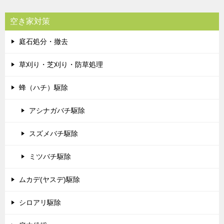
空き家対策
庭石処分・撤去
草刈り・芝刈り・防草処理
蜂（ハチ）駆除
アシナガバチ駆除
スズメバチ駆除
ミツバチ駆除
ムカデ(ヤスデ)駆除
シロアリ駆除