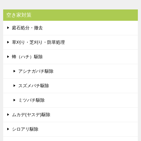
空き家対策
庭石処分・撤去
草刈り・芝刈り・防草処理
蜂（ハチ）駆除
アシナガバチ駆除
スズメバチ駆除
ミツバチ駆除
ムカデ(ヤスデ)駆除
シロアリ駆除