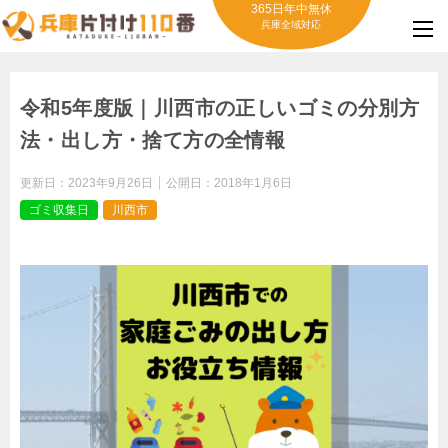
365日年中無休
兵庫全域対応
令和5年度版｜川西市の正しいゴミの分別方
法・出し方・捨て方の全情報
更新日：
2023年9月26日
公開日：
2018年1月6日
ゴミ収集日
川西市