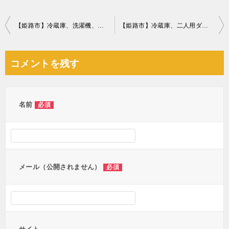
投
【姫路市】冷蔵庫、洗濯機、自動車タイヤの回収・処分ご依頼
【姫路市】冷蔵庫、二人用ダイニングテーブル、電子レンジ等の回収
稿
ナ
コメントを残す
ビ
ゲ
ー
名前
必須
シ
ョ
ン
メール（公開されません）
必須