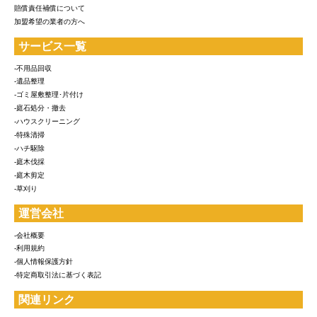
賠償責任補償について
加盟希望の業者の方へ
サービス一覧
-不用品回収
-遺品整理
-ゴミ屋敷整理･片付け
-庭石処分・撤去
-ハウスクリーニング
-特殊清掃
-ハチ駆除
-庭木伐採
-庭木剪定
-草刈り
運営会社
-会社概要
-利用規約
-個人情報保護方針
-特定商取引法に基づく表記
関連リンク