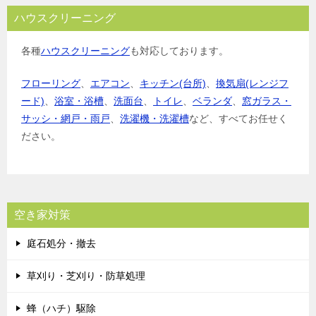
ハウスクリーニング
各種
ハウスクリーニング
も対応しております。
フローリング
、
エアコン
、
キッチン(台所)
、
換気扇(レンジフ
ード)
、
浴室・浴槽
、
洗面台
、
トイレ
、
ベランダ
、
窓ガラス・
サッシ・網戸・雨戸
、
洗濯機・洗濯槽
など、すべてお任せく
ださい。
空き家対策
庭石処分・撤去
草刈り・芝刈り・防草処理
蜂（ハチ）駆除